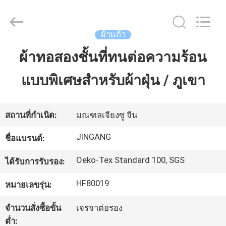
2018
-
2025
Suzhou
ผ้าแก้ว
Jingang
Textile
Co.,Ltd.
ผ้าทอสองชั้นที่ทนต่อความร้อน
บ้าน
All
Rights
Reserved.
แบบพิเศษสำหรับผ้าฝุ่น / ภูเขา
สินค้า
สถานที่กำเนิด:
มณฑลเจียงซู จีน
เกี่ยว
JINGANG
ชื่อแบรนด์:
กับ
Oeko-Tex Standard 100, SGS
ได้รับการรับรอง:
เรา
HF80019
หมายเลขรุ่น:
จำนวนสั่งซื้อขั้น
เจรจาต่อรอง
ทัวร์
ต่ำ: