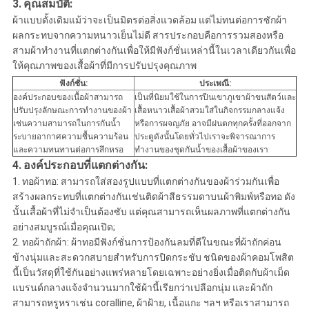
3.
คุณสมบัติ:
ผ้าแบบดั้งเดิมแม้ว่าจะเป็นมิตรต่อสิ่งแวดล้อม แต่ไม่ทนต่อการซักผ้า
ผลกระทบจากความหนาวเย็นไม่ดี สารประกอบคือการรวมสองหรือ
สามผ้าทำงานที่แตกต่างกันเพื่อให้มีฟังก์ชั่นเหล่านี้ในเวลาเดียวกันเพื่อ
ให้คุณภาพของเสื้อผ้าที่มีการปรับปรุงคุณภาพ
ฟังก์ชั่น:
ประเพณี:
องค์ประกอบของเนื้อผ้าสามารถ
เป็นที่นิยมใช้ในการปีนเขาภูเขาผ้าขนสัตว์และ
ปรับปรุงลักษณะการทำงานของผ้า
เสื้อหนาวเสื้อผ้าสวมใส่ในกิจกรรมกลางแจ้ง
เช่นความสามารถในการกันน้ำ
หรือการผจญภัย อาจมีฝนตกทุกครั้งที่ออกจาก
ระบายอากาศความชื้นความร้อน
ประตูดังนั้นโดยทั่วไปเราจะพิจารณาการ
และความทนทานต่อการสึกหรอ
ทำงานของชุดกันน้ำของเสื้อผ้าของเรา
4.
องค์ประกอบที่แตกต่างกัน:
1. ทอผ้าทอ: สามารถใส่สองรูปแบบที่แตกต่างกันของผ้าร่วมกันเพื่อ
สร้างผลกระทบที่แตกต่างกันเช่นติดผ้าสีธรรมดาบนผ้าพิมพ์หรือทอ ดัง
นั้นเสื้อผ้าที่ไม่จำเป็นต้องซับ แต่คุณสามารถเห็นผลภาพที่แตกต่างกัน
อย่างสมบูรณ์เมื่อคุณเปิด;
2. ทอผ้าถักผ้า: ผ้าทอมีฟังก์ชั่นการป้องกันลมที่ดีในขณะที่ผ้าถักค่อน
ข้างนุ่มและสะดวกสบายสำหรับการปิดกระชับ ชนิดของผ้าคอมโพสิต
นี้เป็นวัสดุที่ใช้กันอย่างแพร่หลายโดยเฉพาะอย่างยิ่งเมื่อติดกับผ้าเม็ด
แบรนด์กลางแจ้งจำนวนมากใช้ผ้านี้เรียกว่าเปลือกนุ่ม และผ้าถัก
สามารถหรูหราเช่น coralline, ผ้าฝ้าย, เนื้อแกะ ฯลฯ หรือเราสามารถ