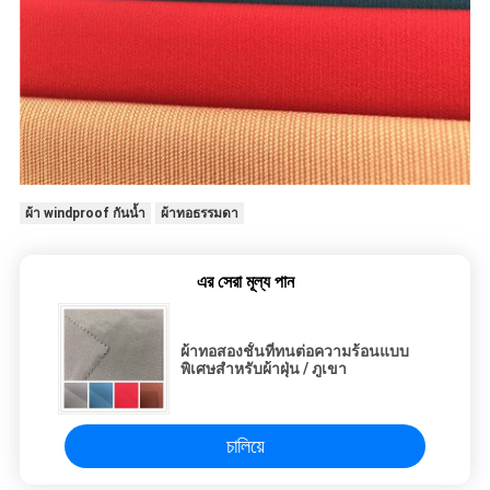
ผ้า windproof กันน้ำ
ผ้าทอธรรมดา
এর সেরা মূল্য পান
ผ้าทอสองชั้นที่ทนต่อความร้อนแบบ
พิเศษสำหรับผ้าฝุ่น / ภูเขา
চালিয়ে