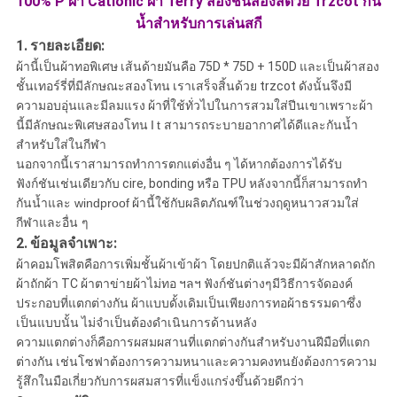
100% P ผ้า Cationic ผ้า Terry สองชั้นสองสีด้วย Trzcot กัน
น้ำสำหรับการเล่นสกี
1.
รายละเอียด:
ผ้านี้เป็นผ้าทอพิเศษ
เส้นด้ายมันคือ
75D * 75D + 150D
และเป็นผ้าสอง
ชั้นเทอร์รี่ที่มีลักษณะสองโทน
เราเสร็จสิ้นด้วย trzcot ดังนั้นจึงมี
ความอบอุ่นและมีลมแรง
ผ้าที่ใช้ทั่วไปในการสวมใส่ปีนเขาเพราะผ้า
นี้มีลักษณะพิเศษสองโทน
I
t สามารถระบายอากาศได้ดีและกันน้ำ
สำหรับใส่ในกีฬา
นอกจากนี้เราสามารถทำการตกแต่งอื่น ๆ ได้หากต้องการได้รับ
ฟังก์ชันเช่นเดียวกับ cire, bonding หรือ TPU
หลังจากนี้ก็สามารถทำ
กันน้ำและ windproof
ผ้านี้ใช้กับผลิตภัณฑ์ในช่วงฤดูหนาวสวมใส่
กีฬาและอื่น ๆ
2.
ข้อมูลจำเพาะ:
ผ้าคอมโพสิตคือการเพิ่มชั้นผ้าเข้าผ้า โดยปกติแล้วจะมีผ้าสักหลาดถัก
ผ้าถักผ้า TC ผ้าตาข่ายผ้าไม่ทอ ฯลฯ ฟังก์ชันต่างๆมีวิธีการจัดองค์
ประกอบที่แตกต่างกัน ผ้าแบบดั้งเดิมเป็นเพียงการทอผ้าธรรมดาซึ่ง
เป็นแบบนั้น ไม่จำเป็นต้องดำเนินการด้านหลัง
ความแตกต่างก็คือการผสมผสานที่แตกต่างกันสำหรับงานฝีมือที่แตก
ต่างกัน เช่นโซฟาต้องการความหนาและความคงทนยังต้องการความ
รู้สึกในมือเกี่ยวกับการผสมสารที่แข็งแกร่งขึ้นด้วยดีกว่า