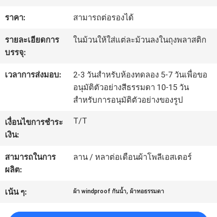
โรงงาน
ราคา:
สามารถต่อรองได้
รายละเอียดการ
ในม้วนให้ใส่แต่ละม้วนลงในถุงพลาสติก
ควบคุม
บรรจุ:
คุณภาพ
เวลาการส่งมอบ:
2-3 วันสำหรับห้องทดลอง 5-7 วันเพื่อขอ
อนุมัติตัวอย่างสีธรรมดา 10-15 วัน
สำหรับการอนุมัติตัวอย่างของรูป
ติดต่อ
T/T
เงื่อนไขการชำระ
เรา
เงิน:
สามารถในการ
ลาน / หลาต่อเดือนผ้าโพลีเอสเตอร์
ข่าว
ผลิต:
,
เน้น ๆ:
ผ้า windproof กันน้ำ
ผ้าทอธรรมดา
คดี