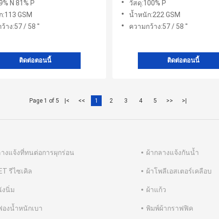
19% N 81% P
วัสดุ:100% P
ัก:113 GSM
น้ำหนัก:222 GSM
้าง:57 / 58 ''
ความกว้าง:57 / 58 ''
ติดต่อตอนนี้
ติดต่อตอนนี้
Page 1 of 5
|<
<<
1
2
3
4
5
>>
>|
ลางแจ้งที่ทนต่อการผุกร่อน
ผ้ากลางแจ้งกันน้ำ
ET รีไซเคิล
ผ้าโพลีเอสเตอร์เคลือบ
ังนิ่ม
ผ้าแก้ว
ีฟองน้ำหนักเบา
พิมพ์ผ้ากราฟฟิค