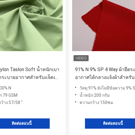
lon Taslon Soft น้ำหนักเบา
91% N 9% SP 4 Way ผ้ายืดร
ผ้าระบายอากาศสำหรับแจ็คเก็
อากาศได้กลางแจ้งผ้าสำหรั
จ้ง
ปีนเขา
100% N
วัสดุ:91% ยังไม่มีข้อความ 9% 
ัก:79 GSM
น้ำหนัก:200 กรัม
้าง:57/58 ''
ความกว้าง:150ซม.
ติดต่อตอนนี้
ติดต่อตอนนี้