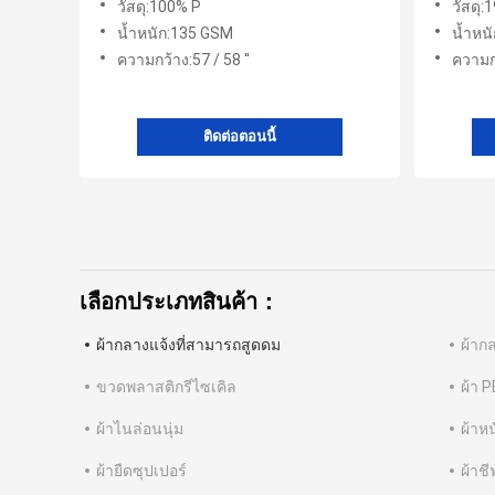
วัสดุ:100% P
วัสดุ:
น้ำหนัก:135 GSM
น้ำหน
ความกว้าง:57 / 58 ''
ความกว
ติดต่อตอนนี้
เลือกประเภทสินค้า：
ผ้ากลางแจ้งที่สามารถสูดดม
ผ้าก
ขวดพลาสติกรีไซเคิล
ผ้า P
ผ้าไนล่อนนุ่ม
ผ้าหน
ผ้ายืดซุปเปอร์
ผ้าช