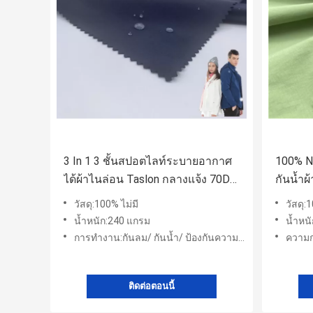
3 In 1 3 ชั้นสปอตไลท์ระบายอากาศ
100% Ny
ได้ผ้าไนล่อน Taslon กลางแจ้ง 70D
กันน้ำ
240GSM ผ้ากันน้ำสำหรับ Jacket
ตกลางแ
วัสดุ:100% ไม่มี
วัสดุ:
น้ำหนัก:240 แกรม
น้ำหน
การทำงาน:กันลม/ กันน้ำ/ ป้องกันความเย็น
ความกว
ติดต่อตอนนี้