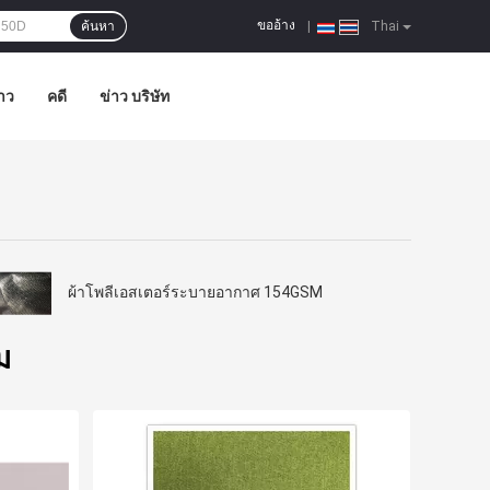
ขออ้าง
ค้นหา
|
Thai
าว
คดี
ข่าว บริษัท
ผ้าโพลีเอสเตอร์ระบายอากาศ 154GSM
ม