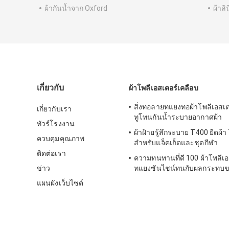
ผ้ากันน้ำจาก Oxford
ผ้าลิ
เกี่ยวกับ
ผ้าโพลีเอสเตอร์เคลือบ
สิ่งทอลายทแยงทอผ้าโพลีเอสเตอ
เกี่ยวกับเรา
ทูโทนกันน้ำระบายอากาศผ้า
ทัวร์โรงงาน
ผ้าฝ้ายรู้สึกระบาย T400 ยืดผ้า
ควบคุมคุณภาพ
สำหรับแจ็คเก็ตและชุดกีฬา
ติดต่อเรา
ความทนทานที่ดี 100 ผ้าโพลีเอ
ข่าว
ทแยงซันไชน์ทนกับผลกระทบข
ความจำ
แผนผังเว็บไซต์