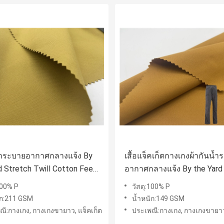
น้ำระบายอากาศกลางแจ้ง By
เสื้อแจ็คเก็ตกางเกงผ้ากันน้
d Stretch Twill Cotton Feel
อากาศกลางแจ้ง By the Yard
ter
Repellent Elastic PFC Free
100% P
วัสดุ:100% P
ัก:211 GSM
น้ำหนัก:149 GSM
ณี:กางเกง, กางเกงขายาว, แจ็คเก็ต
ประเพณี:กางเกง, กางเกงขายาว,