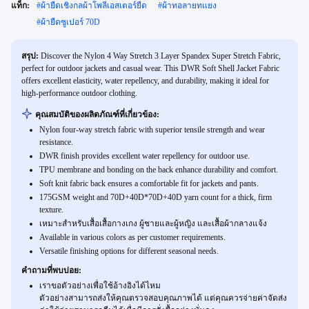
แท็ก:
#
ผ้ายืดเชิงกลผ้าโพลีเอสเตอร์ยืด
#
ผ้าทอลายทแยง
#
ผ้ายืดซูเปอร์ 70D
สรุป:
Discover the Nylon 4 Way Stretch 3 Layer Spandex Super Stretch Fabric,
perfect for outdoor jackets and casual wear. This DWR Soft Shell Jacket Fabric
offers excellent elasticity, water repellency, and durability, making it ideal for
high-performance outdoor clothing.
คุณสมบัติของผลิตภัณฑ์ที่เกี่ยวข้อง:
Nylon four-way stretch fabric with superior tensile strength and wear
resistance.
DWR finish provides excellent water repellency for outdoor use.
TPU membrane and bonding on the back enhance durability and comfort.
Soft knit fabric back ensures a comfortable fit for jackets and pants.
175GSM weight and 70D+40D*70D+40D yarn count for a thick, firm
texture.
เหมาะสําหรับเสื้อเสื้อกางเกง ผู้ชายและผู้หญิง และเสื้อผ้ากลางแจ้ง
Available in various colors as per customer requirements.
Versatile finishing options for different seasonal needs.
คำถามที่พบบ่อย:
เราขอตัวอย่างเพื่อใช้อ้างอิงได้ไหม
ตัวอย่างสามารถส่งให้คุณตรวจสอบคุณภาพได้ แต่คุณควรจ่ายค่าจัดส่ง