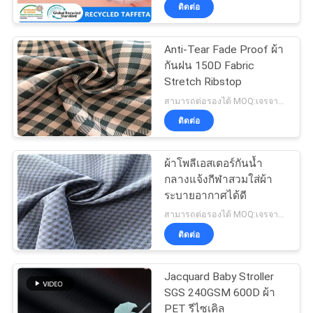
ติดต่อ
โรงงาน
Anti-Tear Fade Proof ผ้า
กันฝน 150D Fabric
ควบคุม
Stretch Ribstop
คุณภาพ
สามารถต่อรองได้ MOQ:เจรจาต่อรอง
ติดต่อ
ติดต่อ
ผ้าโพลีเอสเตอร์กันน้ำ
กลางแจ้งกีฬาสวมใส่ผ้า
เรา
ระบายอากาศได้ดี
สามารถต่อรองได้ MOQ:เจรจาต่อรอง
ติดต่อ
ข่าว
Jacquard Baby Stroller
คดี
SGS 240GSM 600D ผ้า
PET รีไซเคิล