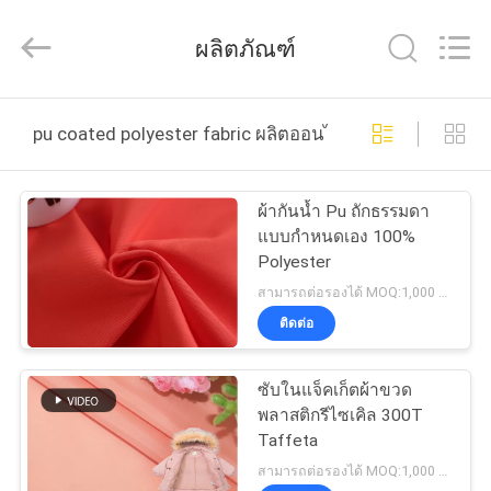
2018
-
ผลิตภัณฑ์
2026
Suzhou
Jingang
Textile
Co.,Ltd.
บ้าน
All
Rights
pu coated polyester fabric ผลิตออนไลน์
Reserved.
สินค้า
ผ้ากันน้ำ Pu ถักธรรมดา
แบบกำหนดเอง 100%
Polyester
เกี่ยว
สามารถต่อรองได้ MOQ:1,000 เมตร
ติดต่อ
กับ
เรา
ซับในแจ็คเก็ตผ้าขวด
พลาสติกรีไซเคิล 300T
Taffeta
ทัวร์
สามารถต่อรองได้ MOQ:1,000 Mtrs / สี