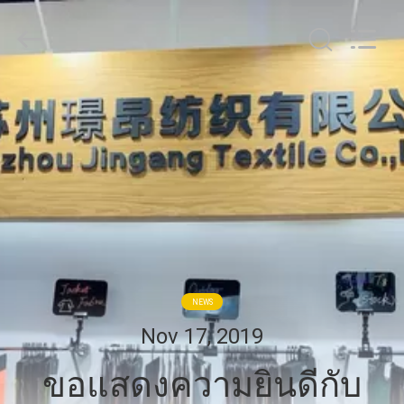
2018
-
2025
Suzhou
Jingang
Textile
Co.,Ltd.
บ้าน
All
Rights
Reserved.
สินค้า
เกี่ยว
กับ
NEWS
เรา
Nov 17, 2019
ขอแสดงความยินดีกับ
ทัวร์