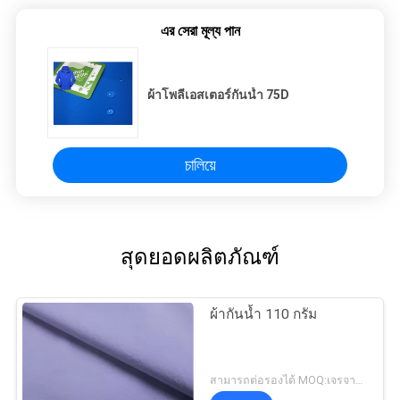
এর সেরা মূল্য পান
ผ้าโพลีเอสเตอร์กันน้ำ 75D
চালিয়ে
สุดยอดผลิตภัณฑ์
ผ้ากันน้ำ 110 กรัม
สามารถต่อรองได้ MOQ:เจรจาต่อรอง