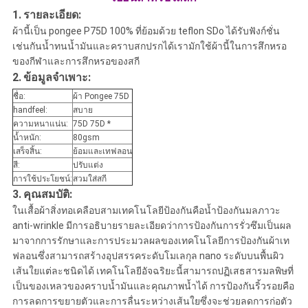
1.
รายละเอียด:
ผ้านี้เป็น pongee P75D 100% ที่ย้อมด้วย teflon SDo ได้รับฟังก์ชั่น
เช่นกันน้ำทนน้ำมันและคราบสกปรกได้เรามักใช้ผ้านี้ในการสึกหรอ
ของกีฬาและการสึกหรอของสกี
2.
ข้อมูลจำเพาะ:
ชื่อ:
ผ้า Pongee 75D
handfeel:
สบาย
ความหนาแน่น:
75D 75D *
น้ำหนัก:
80gsm
เสร็จสิ้น:
ย้อมและเทฟลอน
สี:
ปรับแต่ง
การใช้ประโยชน์:
สวมใส่สกี
3.
คุณสมบัติ:
ในเสื้อผ้าสิ่งทอเคลือบสามเทคโนโลยีป้องกันคือน้ำป้องกันมลภาวะ
anti-wrinkle มีการอธิบายรายละเอียดว่าการป้องกันการรั่วซึมเป็นผล
มาจากการรักษาและการประมวลผลของเทคโนโลยีการป้องกันผ้าเท
ฟลอนซึ่งสามารถสร้างอุปสรรคระดับโมเลกุล nano ระดับบนพื้นผิว
เส้นใยแต่ละชนิดได้ เทคโนโลยีอัจฉริยะนี้สามารถปฏิเสธสารมลพิษที่
เป็นของเหลวของคราบน้ำมันและคุณภาพน้ำได้ การป้องกันริ้วรอยคือ
การลดการขยายตัวและการลื่นระหว่างเส้นใยซึ่งจะช่วยลดการก่อตัว