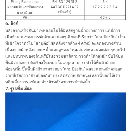
Pilling Resistance
EN ISO 12945-2
3-4
ความแข็งแรงพันธะของ
AATCC-D2714-07
17.2-2.2-2.3-2.4
(ซักแห้ง)
ผ้าลามิเนต
PH
4.0-7.5
6. ลิงก์:
หลังจากเสร็จสิ้นผ้าเทฟลอนไม่ได้มีหลักฐานน้ำอย่างถาวร แต่มีการ
เพิ่มจำนวนของการซักผ้าและค่อยๆเสียผลที่เรียกว่า "สามป้องกัน" เป็น
ที่เข้าใจว่าทั่วไป "สามต่อ" ผลหลังจากล้าง 4 ครั้งมี จะลดลงบางส่วน
เนื่องจากผ้าหลังจากแช่น้ำและถูของส่วนผสมเทฟลอนจะค่อยๆหายไป
และบทบาทของจุลินทรีย์ในธรรมชาติสามารถทำให้กลุ่มผ้าขับไล่บน
พื้นผิวของการจัดเรียงใหม่ของโมเลกุลสามารถทำให้พื้นผิวผ้าจะ
ค่อยๆเพิ่มขึ้นพื้นผิวผ้าสามารถยก "สามป้องกัน" ผลจะลดลงผ้าจะออก
จากที่เรียกว่า "สามป้องกัน" ประสิทธิภาพ ลักษณะเหล่านี้บอกให้เรา
หลีกเลี่ยงการแช่และล้างผ้าหลังจากการบำบัดน้ำ
7.
รูปเพิ่มเติม: