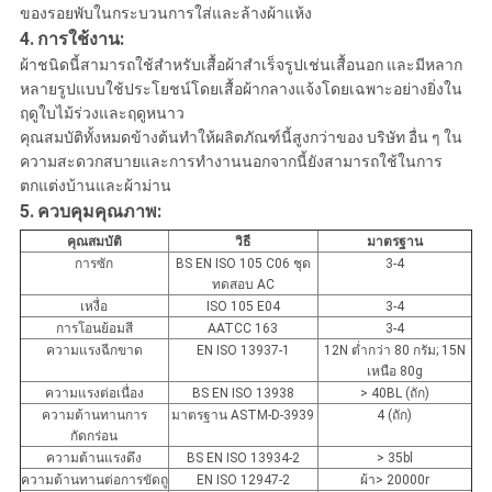
ของรอยพับในกระบวนการใส่และล้างผ้าแห้ง
4.
การใช้งาน:
ผ้าชนิดนี้สามารถใช้สำหรับเสื้อผ้าสำเร็จรูปเช่นเสื้อนอก และมีหลาก
หลายรูปแบบใช้ประโยชน์โดยเสื้อผ้ากลางแจ้งโดยเฉพาะอย่างยิ่งใน
ฤดูใบไม้ร่วงและฤดูหนาว
คุณสมบัติทั้งหมดข้างต้นทำให้ผลิตภัณฑ์นี้สูงกว่าของ บริษัท อื่น ๆ ใน
ความสะดวกสบายและการทำงานนอกจากนี้ยังสามารถใช้ในการ
ตกแต่งบ้านและผ้าม่าน
5.
ควบคุมคุณภาพ:
คุณสมบัติ
วิธี
มาตรฐาน
การซัก
BS EN ISO 105 C06 ชุด
3-4
ทดสอบ AC
เหงื่อ
ISO 105 E04
3-4
การโอนย้อมสี
AATCC 163
3-4
ความแรงฉีกขาด
EN ISO 13937-1
12N ต่ำกว่า 80 กรัม; 15N
เหนือ 80g
ความแรงต่อเนื่อง
BS EN ISO 13938
> 40BL (ถัก)
ความต้านทานการ
มาตรฐาน ASTM-D-3939
4 (ถัก)
กัดกร่อน
ความต้านแรงดึง
BS EN ISO 13934-2
> 35bl
ความต้านทานต่อการขัดถู
EN ISO 12947-2
ผ้า> 20000r