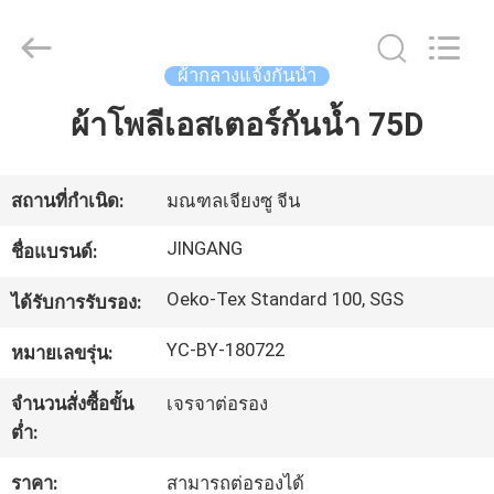
2018
-
2025
Suzhou
ผ้ากลางแจ้งกันน้ำ
Jingang
Textile
Co.,Ltd.
ผ้าโพลีเอสเตอร์กันน้ำ 75D
บ้าน
All
Rights
Reserved.
สินค้า
สถานที่กำเนิด:
มณฑลเจียงซู จีน
JINGANG
ชื่อแบรนด์:
เกี่ยว
Oeko-Tex Standard 100, SGS
ได้รับการรับรอง:
กับ
YC-BY-180722
หมายเลขรุ่น:
เรา
จำนวนสั่งซื้อขั้น
เจรจาต่อรอง
ต่ำ:
ทัวร์
ราคา:
สามารถต่อรองได้