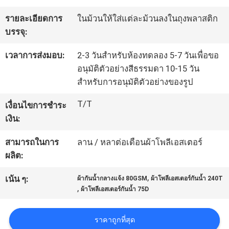
โรงงาน
รายละเอียดการ
ในม้วนให้ใส่แต่ละม้วนลงในถุงพลาสติก
บรรจุ:
ควบคุม
เวลาการส่งมอบ:
2-3 วันสำหรับห้องทดลอง 5-7 วันเพื่อขอ
อนุมัติตัวอย่างสีธรรมดา 10-15 วัน
คุณภาพ
สำหรับการอนุมัติตัวอย่างของรูป
T/T
เงื่อนไขการชำระ
ติดต่อ
เงิน:
เรา
สามารถในการ
ลาน / หลาต่อเดือนผ้าโพลีเอสเตอร์
ผลิต:
ข่าว
,
เน้น ๆ:
ผ้ากันน้ำกลางแจ้ง 80GSM
ผ้าโพลีเอสเตอร์กันน้ำ 240T
,
ผ้าโพลีเอสเตอร์กันน้ำ 75D
คดี
ราคาถูกที่สุด