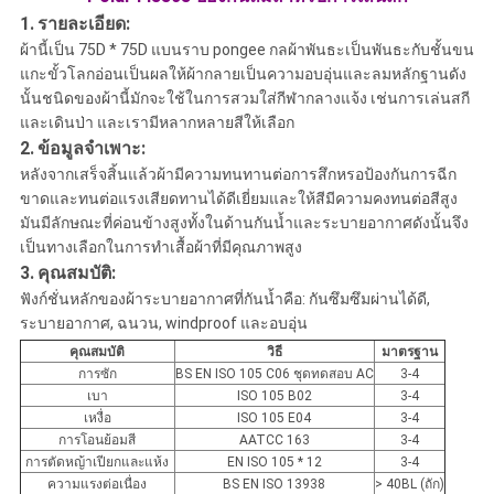
1.
รายละเอียด:
ผ้านี้เป็น 75D * 75D แบนราบ pongee กลผ้าพันธะเป็นพันธะกับชั้นขน
แกะขั้วโลกอ่อนเป็นผลให้ผ้ากลายเป็นความอบอุ่นและลมหลักฐานดัง
นั้นชนิดของผ้านี้มักจะใช้ในการสวมใส่กีฬากลางแจ้ง เช่นการเล่นสกี
และเดินป่า และเรามีหลากหลายสีให้เลือก
2.
ข้อมูลจำเพาะ:
หลังจากเสร็จสิ้นแล้วผ้ามีความทนทานต่อการสึกหรอป้องกันการฉีก
ขาดและทนต่อแรงเสียดทานได้ดีเยี่ยมและให้สีมีความคงทนต่อสีสูง
มันมีลักษณะที่ค่อนข้างสูงทั้งในด้านกันน้ำและระบายอากาศดังนั้นจึง
เป็นทางเลือกในการทำเสื้อผ้าที่มีคุณภาพสูง
3.
คุณสมบัติ:
ฟังก์ชั่นหลักของผ้าระบายอากาศที่กันน้ำคือ: กันซึมซึมผ่านได้ดี,
ระบายอากาศ, ฉนวน, windproof และอบอุ่น
คุณสมบัติ
วิธี
มาตรฐาน
การซัก
BS EN ISO 105 C06 ชุดทดสอบ AC
3-4
เบา
ISO 105 B02
3-4
เหงื่อ
ISO 105 E04
3-4
การโอนย้อมสี
AATCC 163
3-4
การตัดหญ้าเปียกและแห้ง
EN ISO 105 * 12
3-4
ความแรงต่อเนื่อง
BS EN ISO 13938
> 40BL (ถัก)