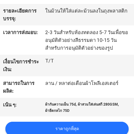
โรงงาน
รายละเอียดการ
ในม้วนให้ใส่แต่ละม้วนลงในถุงพลาสติก
บรรจุ:
ควบคุม
เวลาการส่งมอบ:
2-3 วันสำหรับห้องทดลอง 5-7 วันเพื่อขอ
อนุมัติตัวอย่างสีธรรมดา 10-15 วัน
คุณภาพ
สำหรับการอนุมัติตัวอย่างของรูป
T/T
เงื่อนไขการชำระ
ติดต่อ
เงิน:
เรา
สามารถในการ
ลาน / หลาต่อเดือนผ้าโพลีเอสเตอร์
ผลิต:
ข่าว
,
,
เน้น ๆ:
ผ้ากันความเย็น 75d
ผ้าสวมใส่เล่นสกี 280GSM
ผ้ายืดกลไก 75D
คดี
ราคาถูกที่สุด