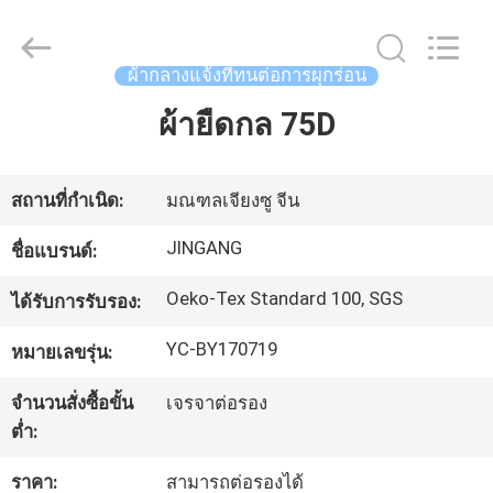
2018
-
2025
Suzhou
ผ้ากลางแจ้งที่ทนต่อการผุกร่อน
Jingang
Textile
Co.,Ltd.
ผ้ายืดกล 75D
บ้าน
All
Rights
Reserved.
สินค้า
สถานที่กำเนิด:
มณฑลเจียงซู จีน
JINGANG
ชื่อแบรนด์:
เกี่ยว
Oeko-Tex Standard 100, SGS
ได้รับการรับรอง:
กับ
YC-BY170719
หมายเลขรุ่น:
เรา
จำนวนสั่งซื้อขั้น
เจรจาต่อรอง
ต่ำ:
ทัวร์
ราคา:
สามารถต่อรองได้