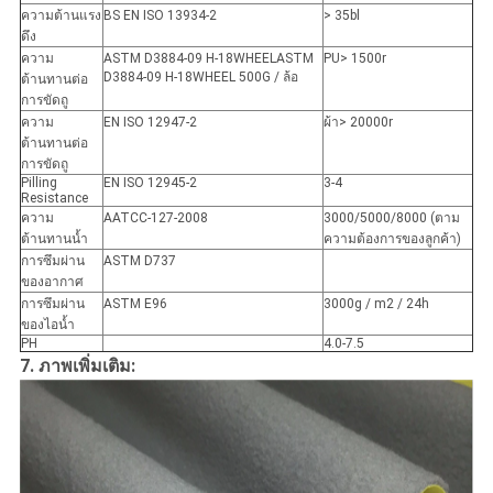
ความต้านแรง
BS EN ISO 13934-2
> 35bl
ดึง
ความ
ASTM D3884-09 H-18WHEELASTM
PU> 1500r
D3884-09 H-18WHEEL 500G / ล้อ
ต้านทานต่อ
การขัดถู
ความ
EN ISO 12947-2
ผ้า> 20000r
ต้านทานต่อ
การขัดถู
Pilling
EN ISO 12945-2
3-4
Resistance
ความ
AATCC-127-2008
3000/5000/8000 (ตาม
ต้านทานน้ำ
ความต้องการของลูกค้า)
การซึมผ่าน
ASTM D737
ของอากาศ
การซึมผ่าน
ASTM E96
3000g / m2 / 24h
ของไอน้ำ
PH
4.0-7.5
7. ภาพเพิ่มเติม: