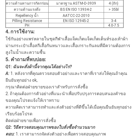
ความต้านทานการกัดกร่อน
มาตรฐาน ASTM-D-3939
4 (ถัก)
ความต้านแรงดึง
BS EN ISO 13934-2
> 35bl
Repellency น้ำ
AATCC-22-2010
Pilling Resistance
EN ISO 12945-2
3-4
PH
4.0-7.5
4.
การใช้งาน:
ใช้กันอย่างแพร่หลายในชุดกีฬาเสื้อแจ็คเก็ตแจ็คเก็ตเต็นท์รองเท้าผ้า
ม่านกระเป๋าเสื้อสกีเสื้อกันหนาวและเสื้อเกราะกันลมที่มีความต้องการ
สูงในน้ำและความชื้น
5. คำถามที่พบบ่อย:
Q1: ฉันจะสั่งผ้านี้จากคุณได้อย่างไร?
A:
1. หลังจากที่คุณตรวจสอบตัวอย่างและราคาที่เราส่งให้คุณถ้าคุณ
ยืนยันทุกอย่าง ok,
กรุณาติดต่อฝ่ายขายของเราสำหรับการสั่งซื้อ
2. ถ้าคุณต้องการตัวอย่างที่แนะนำเพื่อปรับปรุงการตอบสนองคำขอ
ของคุณโปรดแจ้งให้เราทราบ
ความคิดเราสามารถทำและส่งตัวอย่างที่ดีขึ้นได้เมื่อคุณยืนยันทุกอย่าง
เรียบร้อยโปรด
ติดต่อฝ่ายขายเพื่อการสั่งซื้อ
Q2: วิธีตรวจสอบคุณภาพของใบสั่งซื้อจำนวนมาก
ตอบ:
1. เราสามารถจัดส่งตัวอย่างเพื่อตรวจสอบคุณภาพ