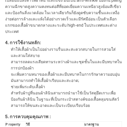
เปลี่ยนแปลงทำให้ผ้าหนาและแข็ง มันเป็น anti-wrinkle ป้องกัน pilling
ความฉีกขาดสูงความคงทนต่อสีที่ยอดเยี่ยมความเหนียวสูงย้อมสีเขียว
และป้องกันสิ่งแวดล้อม ในเวลาเดียวกันก็ยังดูดซับความชื้นและเหงื่อ
ง่ายต่อการล้างและแห้งได้อย่างรวดเร็วและมีรัศมีอ่อน เป็นตัวเลือก
แรกของเสื้อผ้าขนาดกลางและระดับ high-end ในประเทศและต่าง
ประเทศ
4.
การใช้งานหลัก:
ทำให้เสื้อผ้าเป็นไปอย่างราบรื่นและสะดวกสบายในการสวมใส่
และสวมใส่สบาย
สามารถลดแรงเสียดทานระหว่างผ้าและชุดชั้นในและมีบทบาทใน
การปกป้องผ้า
จะเพิ่มความหนาของเสื้อผ้าและมีบทบาทในการรักษาความอบอุ่น
มันสามารถทำให้เสื้อผ้าเรียบและสะอาด;
ช่วยเพิ่มระดับเสื้อผ้า
สำหรับผ้าปูที่นอนผ้าลินินสามารถนำมาใช้เป็นวัสดุยึดเกาะเพื่อ
ป้องกันผ้าลินิน ในฐานะที่เป็นกระเป๋าสตางค์ของเสื้อคลุมขนสัตว์
สามารถให้ขนสะอาดและเป็นระเบียบเรียบร้อย
5.
การควบคุมคุณภาพ
:
P
roperty
วิธี
มาตรฐาน