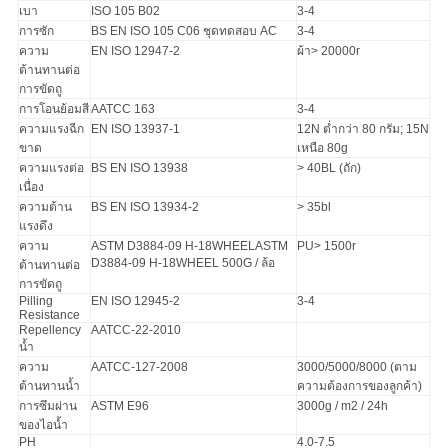
เบา
ISO 105 B02
3-4
การซัก
BS EN ISO 105 C06 ชุดทดสอบ AC
3-4
ความ
EN ISO 12947-2
ผ้า> 20000r
ต้านทานต่อ
การขัดถู
การโอนย้อมสี
AATCC 163
3-4
ความแรงฉีก
EN ISO 13937-1
12N ต่ำกว่า 80 กรัม;
15N
ขาด
เหนือ 80g
ความแรงต่อ
BS EN ISO 13938
> 40BL (ถัก)
เนื่อง
ความต้าน
BS EN ISO 13934-2
> 35bl
แรงดึง
ความ
ASTM D3884-09 H-18WHEELASTM
PU> 1500r
D3884-09 H-18WHEEL 500G / ล้อ
ต้านทานต่อ
การขัดถู
Pilling
EN ISO 12945-2
3-4
Resistance
Repellency
AATCC-22-2010
น้ำ
ความ
AATCC-127-2008
3000/5000/8000 (ตาม
ต้านทานน้ำ
ความต้องการของลูกค้า)
การซึมผ่าน
ASTM E96
3000g / m2 / 24h
ของไอน้ำ
PH
4.0-7.5