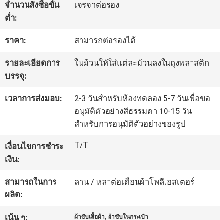
จำนวนสั่งซื้อขั้น
เจรจาต่อรอง
โรงงาน
ต่ำ:
ราคา:
สามารถต่อรองได้
ควบคุม
รายละเอียดการ
ในม้วนให้ใส่แต่ละม้วนลงในถุงพลาสติก
คุณภาพ
บรรจุ:
เวลาการส่งมอบ:
2-3 วันสำหรับห้องทดลอง 5-7 วันเพื่อขอ
ติดต่อ
อนุมัติตัวอย่างสีธรรมดา 10-15 วัน
สำหรับการอนุมัติตัวอย่างของรูป
เรา
T/T
เงื่อนไขการชำระ
เงิน:
ข่าว
สามารถในการ
ลาน / หลาต่อเดือนผ้าโพลีเอสเตอร์
ผลิต:
คดี
,
เน้น ๆ:
ผ้าซับเสื้อผ้า
ผ้าซับในกระเป๋า