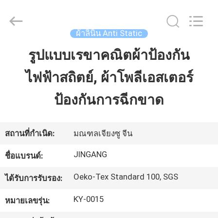
2018
-
2025
Suzhou
ผ้าลินิน Anti Static
Jingang
Textile
Co.,Ltd.
รูปแบบเรขาคณิตผ้าป้องกัน
บ้าน
All
Rights
Reserved.
ไฟฟ้าสถิตย์, ผ้าโพลีเอสเตอร์
สินค้า
ป้องกันการฉีกขาด
เกี่ยว
สถานที่กำเนิด:
มณฑลเจียงซู จีน
กับ
JINGANG
ชื่อแบรนด์:
เรา
Oeko-Tex Standard 100, SGS
ได้รับการรับรอง:
KY-0015
หมายเลขรุ่น:
ทัวร์