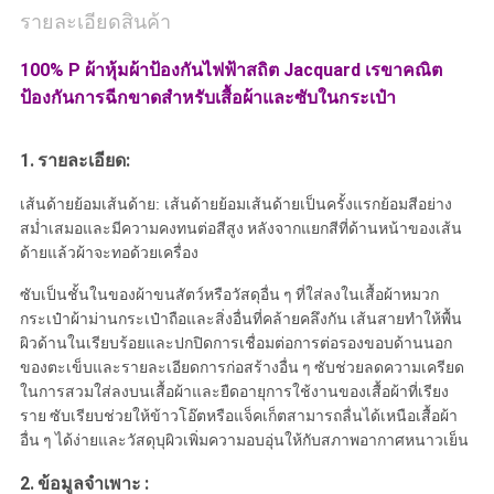
รายละเอียดสินค้า
100% P ผ้าหุ้มผ้าป้องกันไฟฟ้าสถิต Jacquard เรขาคณิต
ป้องกันการฉีกขาดสำหรับเสื้อผ้าและซับในกระเป๋า
1.
รายละเอียด:
เส้นด้ายย้อมเส้นด้าย: เส้นด้ายย้อมเส้นด้ายเป็นครั้งแรกย้อมสีอย่าง
สม่ำเสมอและมีความคงทนต่อสีสูง
หลังจากแยกสีที่ด้านหน้าของเส้น
ด้ายแล้วผ้าจะทอด้วยเครื่อง
ซับเป็นชั้นในของผ้าขนสัตว์หรือวัสดุอื่น ๆ ที่ใส่ลงในเสื้อผ้าหมวก
กระเป๋าผ้าม่านกระเป๋าถือและสิ่งอื่นที่คล้ายคลึงกัน เส้นสายทำให้พื้น
ผิวด้านในเรียบร้อยและปกปิดการเชื่อมต่อการต่อรองขอบด้านนอก
ของตะเข็บและรายละเอียดการก่อสร้างอื่น ๆ ซับช่วยลดความเครียด
ในการสวมใส่ลงบนเสื้อผ้าและยืดอายุการใช้งานของเสื้อผ้าที่เรียง
ราย ซับเรียบช่วยให้ข้าวโอ๊ตหรือแจ็คเก็ตสามารถลื่นได้เหนือเสื้อผ้า
อื่น ๆ ได้ง่ายและวัสดุบุผิวเพิ่มความอบอุ่นให้กับสภาพอากาศหนาวเย็น
2.
ข้อมูลจำเพาะ
: