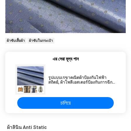
ผ้าซับเสื้อผ้า
ผ้าซับในกระเป๋า
এর সেরা মূল্য পান
รูปแบบเรขาคณิตผ้าป้องกันไฟฟ้า
สถิตย์, ผ้าโพลีเอสเตอร์ป้องกันการฉีก
ขาด
চালিয়ে
ผ้าลินิน Anti Static