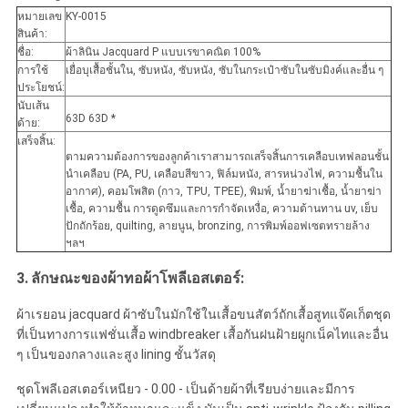
หมายเลข
KY-0015
สินค้า:
ชื่อ:
ผ้าลินิน Jacquard P แบบเรขาคณิต 100%
การใช้
เยื่อบุเสื้อชั้นใน, ซับหนัง, ซับหนัง, ซับในกระเป๋าซับในซับมิงค์และอื่น ๆ
ประโยชน์:
นับเส้น
63D 63D *
ด้าย:
เสร็จสิ้น:
ตามความต้องการของลูกค้าเราสามารถเสร็จสิ้นการเคลือบเทฟลอนชั้น
นำเคลือบ (PA, PU, ​​เคลือบสีขาว, ฟิล์มหนัง, สารหน่วงไฟ, ความชื้นใน
อากาศ), คอมโพสิต (กาว, TPU, TPEE), พิมพ์, น้ำยาฆ่าเชื้อ, น้ำยาฆ่า
เชื้อ, ความชื้น การดูดซึมและการกำจัดเหงื่อ, ความต้านทาน uv, เย็บ
ปักถักร้อย, quilting, ลายนูน, bronzing, การพิมพ์ออฟเซตทรายล้าง
ฯลฯ
3.
ลักษณะของผ้าทอผ้าโพลีเอสเตอร์:
ผ้าเรยอน jacquard ผ้าซับในมักใช้ในเสื้อขนสัตว์ถักเสื้อสูทแจ๊คเก็ตชุด
ที่เป็นทางการแฟชั่นเสื้อ windbreaker เสื้อกันฝนฝ้ายผูกเน็คไทและอื่น
ๆ เป็นของกลางและสูง lining ชั้นวัสดุ
ชุดโพลีเอสเตอร์เหนียว - 0.00 - เป็นด้ายผ้าที่เรียบง่ายและมีการ