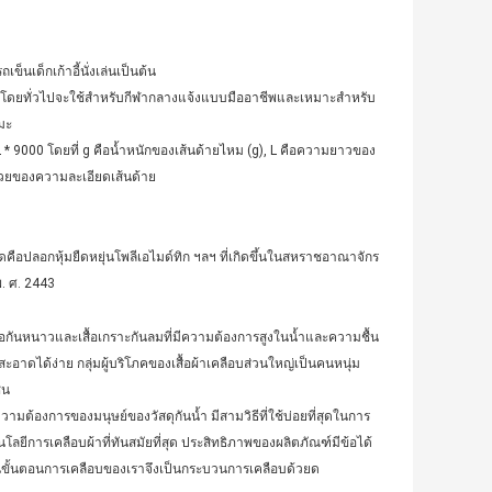
็นเด็กเก้าอี้นั่งเล่นเป็นต้น
งดี โดยทั่วไปจะใช้สำหรับกีฬากลางแจ้งแบบมืออาชีพและเหมาะสำหรับ
ิมะ
 L * 9000 โดยที่ g คือน้ำหนักของเส้นด้ายไหม (g), L คือความยาวของ
่วยของความละเอียดเส้นด้าย
ดคือปลอกหุ้มยืดหยุ่นโพลีเอไมด์ทิก ฯลฯ ที่เกิดขึ้นในสหราชอาณาจักร
พ. ศ. 2443
เสื้อกันหนาวและเสื้อเกราะกันลมที่มีความต้องการสูงในน้ำและความชื้น
ะอาดได้ง่าย กลุ่มผู้บริโภคของเสื้อผ้าเคลือบส่วนใหญ่เป็นคนหนุ่ม
ชน
มต้องการของมนุษย์ของวัสดุกันน้ำ มีสามวิธีที่ใช้บ่อยที่สุดในการ
นโลยีการเคลือบผ้าที่ทันสมัยที่สุด ประสิทธิภาพของผลิตภัณฑ์มีข้อได้
ั้นขั้นตอนการเคลือบของเราจึงเป็นกระบวนการเคลือบด้วยด