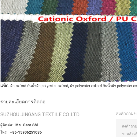
,
แท็ก:
ผ้า oxford กันน้ำผ้า polyester oxford
ผ้า polyester oxford กันน้ำผ้า polyester o
รายละเอียดการติดต่อ
ส่งคำถามข
SUZHOU JINGANG TEXTILE CO.,LTD
ผู้ติดต่อ:
Ms. Sara Shi
โทร:
+86-15906251086