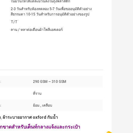
ในม้วนให้ใส่แต่ละม้วนลงในถุงพลาสติก
2-3 วันสำหรับห้องทดลอง 5-7 วันเพื่อขออนุมัติตัวอย่าง
สีธรรมดา 10-15 วันสำหรับการอนุมัติตัวอย่างของรูป
T/T
ลาน / หลาต่อเดือนผ้าโพลีเอสเตอร์
:
290 GSM ~ 310 GSM
ที่ราบ
น:
ย้อม , เคลือบ
ำ
ผ้าระบายอากาศ oxford กันน้ำ
,
ีกขาดสำหรับเต็นท์กลางแจ้งและกระเป๋า