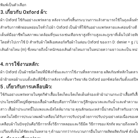
พิมพ์เป็นตัวเลือก
3.
เกี่ยวกับ Oxford ผ้า:
ผ้า Oxford ใช้กันอย่างแพร่หลาย หลังจากเสร็จสิ้นกระบวนการแล้วสามารถใช้ในถุงเต็นท์รถเข
สำหรับการพักผ่อนหย่อนใจทั่วไปผ้า Oxford เป็นผ้าที่ใช้กันอย่างแพร่หลายและค่อนข้า
เต็นท์มืออาชีพในสภาพแวดล้อมที่รุนแรงเช่นเทือกเขาสูงที่ราบสูงและภูเขาที่เต็มไปด้วยห
โดยทั่วไปเราใช้ D สำหรับผ้าโพลีเอสเตอร์หรือผ้าไนล่อน Oxford ของเรา D: denier = g /
เส้นด้ายไหม (m) ซึ่งหมายถึงน้ำหนักของเส้นด้ายไหมภายในหน่วยความยาวและเป็น หน
4.
การใช้งานหลัก:
ผ้า Oxford เป็นผ้าชนิดใหม่ที่มีฟังก์ชั่นและการใช้งานที่หลากหลาย ผลิตภัณฑ์หลักในตลา
ผ้าฝ้ายทอผ้าแบบดั้งเดิมที่มีชื่อว่าหลังจากที่มหาวิทยาลัย Oxford ออกซ์ฟอร์ดเริ่มตั้งแต่ปี
5
เกี่ยวกับการเคลือบผิว:
.
ใช้กันอย่างแพร่หลายในชุดกีฬาเสื้อแจ็คเก็ตแจ็คเก็ตเต็นท์รองเท้าผ้าม่านกระเป๋าเสื้อสกี
ประโยชน์ที่ใหญ่ที่สุดของเสื้อผ้าเคลือบคือการให้ความรู้สึกนุ่มนวลและกันน้ำและทำความส
สาว เสื้อผ้าประเภทนี้ไม่แพงและมีสไตล์มากมาย คุณลักษณะเหล่านี้น่าสนใจสำหรับเยาว
เทคโนโลยีการประมวลผลผ้าเคลือบได้รับการปรับปรุงด้วยการปรับปรุงอย่างต่อเนื่องของควา
เคลือบผ้าในปัจจุบันคือวิธีการกลิ้งวิธีการหลอมและวิธีมีด วิธีการของ Knife หมายถึงเทคโ
เปรียบที่เห็นได้ชัดเจนในหลาย ๆ ด้านมากกว่ากระบวนการอื่นในการผลิตผลิตภัณฑ์ ดังน