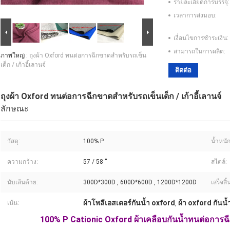
รายละเอียดการบรรจุ:
เวลาการส่งมอบ:
เงื่อนไขการชำระเงิน:
สามารถในการผลิต:
ภาพใหญ่ :
ถุงผ้า Oxford ทนต่อการฉีกขาดสำหรับรถเข็น
เด็ก / เก้าอี้เลานจ์
ติดต่อ
ถุงผ้า Oxford ทนต่อการฉีกขาดสำหรับรถเข็นเด็ก / เก้าอี้เลานจ์
ลักษณะ
วัสดุ:
100% P
น้ำหนัก
ความกว้าง:
57 / 58 ''
สไตล์:
นับเส้นด้าย:
300D*300D , 600D*600D , 1200D*1200D
เสร็จสิ้
ผ้าโพลีเอสเตอร์กันน้ำ oxford
ผ้า oxford กันน้
เน้น:
,
100% P Cationic Oxford ผ้าเคลือบกันน้ำทนต่อการฉ