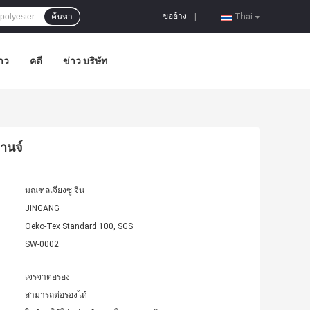
ขออ้าง
ค้นหา
|
Thai
าว
คดี
ข่าว บริษัท
ลานจ์
มณฑลเจียงซู จีน
JINGANG
Oeko-Tex Standard 100, SGS
SW-0002
เจรจาต่อรอง
สามารถต่อรองได้