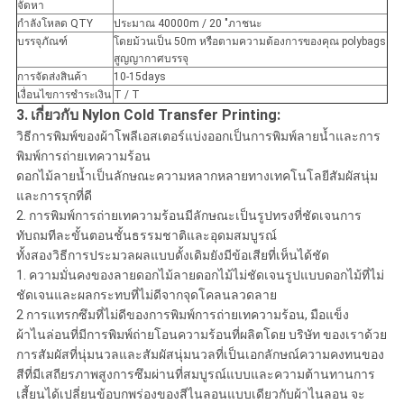
จัดหา
กำลังโหลด QTY
ประมาณ 40000m / 20 "ภาชนะ
บรรจุภัณฑ์
โดยม้วนเป็น 50m หรือตามความต้องการของคุณ polybags
สูญญากาศบรรจุ
การจัดส่งสินค้า
10-15days
เงื่อนไขการชำระเงิน
T / T
3.
เกี่ยวกับ Nylon Cold Transfer Printing:
วิธีการพิมพ์ของผ้าโพลีเอสเตอร์แบ่งออกเป็นการพิมพ์ลายน้ำและการ
พิมพ์การถ่ายเทความร้อน
ดอกไม้ลายน้ำเป็นลักษณะความหลากหลายทางเทคโนโลยีสัมผัสนุ่ม
และการรุกที่ดี
2. การพิมพ์การถ่ายเทความร้อนมีลักษณะเป็นรูปทรงที่ชัดเจนการ
ทับถมทีละขั้นตอนชั้นธรรมชาติและอุดมสมบูรณ์
ทั้งสองวิธีการประมวลผลแบบดั้งเดิมยังมีข้อเสียที่เห็นได้ชัด
1. ความมั่นคงของลายดอกไม้ลายดอกไม้ไม่ชัดเจนรูปแบบดอกไม้ที่ไม่
ชัดเจนและผลกระทบที่ไม่ดีจากจุดโคลนลวดลาย
2 การแทรกซึมที่ไม่ดีของการพิมพ์การถ่ายเทความร้อน, มือแข็ง
ผ้าไนล่อนที่มีการพิมพ์ถ่ายโอนความร้อนที่ผลิตโดย บริษัท ของเราด้วย
การสัมผัสที่นุ่มนวลและสัมผัสนุ่มนวลที่เป็นเอกลักษณ์ความคงทนของ
สีที่มีเสถียรภาพสูงการซึมผ่านที่สมบูรณ์แบบและความต้านทานการ
เสี้ยนได้เปลี่ยนข้อบกพร่องของสีไนลอนแบบเดียวกับผ้าไนลอน จะ