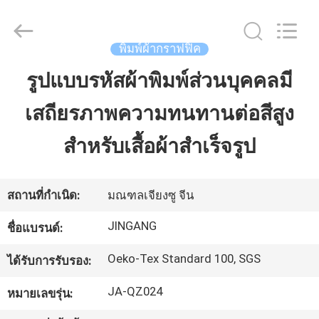
2018
-
2025
Suzhou
พิมพ์ผ้ากราฟฟิค
Jingang
Textile
Co.,Ltd.
รูปแบบรหัสผ้าพิมพ์ส่วนบุคคลมี
บ้าน
All
Rights
Reserved.
เสถียรภาพความทนทานต่อสีสูง
สินค้า
สำหรับเสื้อผ้าสำเร็จรูป
เกี่ยว
สถานที่กำเนิด:
มณฑลเจียงซู จีน
กับ
JINGANG
ชื่อแบรนด์:
เรา
Oeko-Tex Standard 100, SGS
ได้รับการรับรอง:
JA-QZ024
หมายเลขรุ่น:
ทัวร์