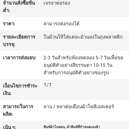
จำนวนสั่งซื้อขั้น
เจรจาต่อรอง
โรงงาน
ต่ำ:
ราคา:
สามารถต่อรองได้
ควบคุม
รายละเอียดการ
ในม้วนให้ใส่แต่ละม้วนลงในถุงพลาสติก
คุณภาพ
บรรจุ:
เวลาการส่งมอบ:
2-3 วันสำหรับห้องทดลอง 5-7 วันเพื่อขอ
ติดต่อ
อนุมัติตัวอย่างสีธรรมดา 10-15 วัน
สำหรับการอนุมัติตัวอย่างของรูป
เรา
T/T
เงื่อนไขการชำระ
เงิน:
ข่าว
สามารถในการ
ลาน / หลาต่อเดือนผ้าโพลีเอสเตอร์
ผลิต:
คดี
,
เน้น ๆ:
พิมพ์ผ้าไนลอน
ผ้าพิมพ์ที่กำหนดเองผ้า