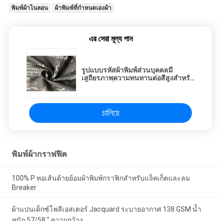
พิมพ์ผ้าไนลอน
ผ้าพิมพ์ที่กำหนดเองผ้า
এর সেরা মূল্য পান
รูปแบบรหัสผ้าพิมพ์ส่วนบุคคลมี
เสถียรภาพความทนทานต่อสีสูงสำหรับ
เสื้อผ้าสำเร็จรูป
চালিয়ে
พิมพ์ผ้ากราฟฟิค
100% P ทอเส้นด้ายย้อมผ้าพิมพ์กราฟิกสำหรับแจ็คเก็ตและลม
Breaker
ผ้าแปนเด็กซ์โพลีเอสเตอร์ Jacquard ระบายอากาศ 138 GSM น้ำ
หนัก 57/58 '' ความกว้าง