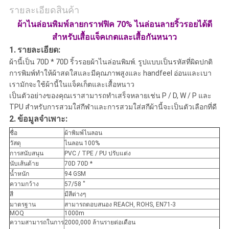
รายละเอียดสินค้า
ผ้าไนล่อนพิมพ์ลายกราฟฟิค 70% ไนล่อนลายริ้วรอยได้ดี
สำหรับเสื้อแจ็คเกตและเสื้อกันหนาว
1.
รายละเอียด:
ผ้านี้เป็น 70D * 70D ริ้วรอยผ้าไนล่อนพิมพ์. รูปแบบเป็นรหัสที่ผิดปกติ
การพิมพ์ทำให้ผ้าสดใสและมีคุณภาพสูงและ handfeel อ่อนและเบา
เรามักจะใช้ผ้านี้ในแจ็คเก็ตและเสื้อหนาว
เป็นตัวอย่างของคุณเราสามารถทำเสร็จหลายเช่น P / D, W / P และ
TPU สำหรับการสวมใส่กีฬาและการสวมใส่สกีผ้านี้จะเป็นตัวเลือกที่ดี
2.
ข้อมูลจำเพาะ:
ชื่อ
ผ้าพิมพ์ไนลอน
วัสดุ
ไนลอน 100%
การสนับสนุน
PVC / TPE / PU ปรับแต่ง
นับเส้นด้าย
70D 70D *
น้ำหนัก
94 GSM
ความกว้าง
57/58 ''
สี
มีสีต่างๆ
มาตรฐาน
สามารถตอบสนอง REACH, ROHS, EN71-3
MOQ
1000m
ความสามารถในการ
2000,000 ล้านรายต่อเดือน