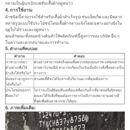
กลายเป็นผู้บุกเบิกแฟชั่นเสื้อผ้าฤดูหนาว
4.
การใช้งาน:
ผ้าชนิดนี้สามารถใช้สำหรับเสื้อผ้าสำเร็จรูปเช่นแจ็คเก็ต และมีหลาก
หลายรูปแบบใช้ประโยชน์โดยเสื้อผ้ากลางแจ้งโดยเฉพาะอย่างยิ่งใน
ฤดูใบไม้ร่วงและฤดูหนาว
คุณลักษณะทั้งหมดข้างต้นทำให้ผลิตภัณฑ์นี้สูงกว่าของ บริษัท อื่น ๆ
ในความสะดวกสบายและการทำงาน
5.
คำถามที่พบบ่อย:
คำถาม
คำตอบ
เราสามารถหา
ตัวอย่างสามารถส่งถึงคุณเพื่อตรวจสอบคุณภาพ แต่คุณควรจะ
ตัวอย่างเพื่อใช้
จ่ายค่าไปรษณีย์ สามารถเรียกเก็บเงินเมื่อมีการสั่งซื้ออย่างเป็น
อ้างอิงได้หรือไม่?
ทางการ
ฉันขอราคาถูกกว่า
ส่วนลดที่ดีจะได้รับหากมีปริมาณมากที่คุณต้องการ
ได้หรือไม่?
ประโยชน์ของเรา
ไม่ว่าจะเป็นสีย้อมทึบเคลือบเคลือบกันน้ำเหี่ยวย่นหรือปิดทอง
คืออะไร?
คุณจะได้รับสิ่งที่คุณต้องการหากไม่มีเราจะพยายามอย่างดี
ที่สุดเพื่อค้นหาพวกเขาให้คุณ
6. ภาพเพิ่มเติม: