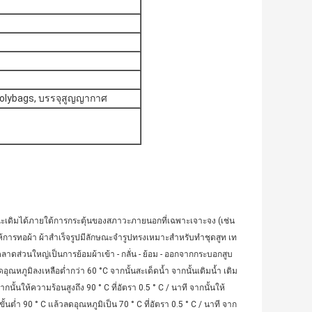
olybags, บรรจุสูญญากาศ
ณะเดิมได้ภายใต้การกระตุ้นของสภาวะภายนอกที่เฉพาะเจาะจง (เช่น
ห้การทอผ้า ผ้าสำเร็จรูปมีลักษณะจำรูปทรงเหมาะสำหรับทำชุดสูท เท
ลาดส่วนใหญ่เป็นการย้อมผ้าเข้า - กลั่น - ย้อม - ออกจากกระบอกสูบ
อุณหภูมิลงเหลือต่ำกว่า 60 °C จากนั้นสะเด็ดน้ำ จากนั้นเติมน้ำ เติม
กนั้นให้ความร้อนสูงถึง 90 ° C ที่อัตรา 0.5 ° C / นาที จากนั้นให้
ขั้นต่ำ 90 ° C แล้วลดอุณหภูมิเป็น 70 ° C ที่อัตรา 0.5 ° C / นาที จาก