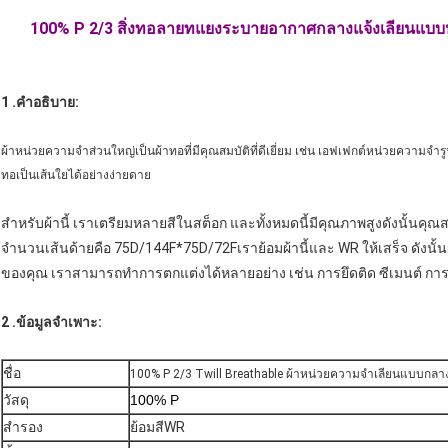
100% P 2/3 สิ่งทอลายทแยงระบายอากาศกลางแจ้งเลียนแบบห
1 .คำอธิบาย:
ผ้าหน่วยความจำส่วนใหญ่เป็นผ้าทอที่มีคุณสมบัติที่ดีเยี่ยม เช่น เอฟเฟกต์หน่วยความจ
ทอเป็นเส้นใยได้อย่างง่ายดาย
สำหรับผ้านี้ เราเตรียมหลายสีในสต็อก และทั้งหมดนี้มีคุณภาพสูงดังนั้นคุ
จำนวนเส้นด้ายคือ 75D/144F*75D/72Fเราย้อมผ้านี้และ WR ให้เสร็จ ดังนั
ของคุณ เราสามารถทำการตกแต่งได้หลายอย่าง เช่น การยึดติด ซีเมนต์ การเคล
2 .ข้อมูลจำเพาะ:
ชื่อ
100% P 2/3 Twill Breathable ผ้าหน่วยความจำเลียนแบบกลา
วัสดุ
100% P
สำรอง
ย้อมสีWR