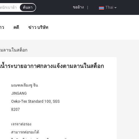
ขออ้าง
ค้นหา
|
Thai
าว
คดี
ข่าว บริษัท
ตามลานในสต็อก
กันน้ำระบายอากาศกลางแจ้งตามลานในสต็อก
มณฑลเจียงซู จีน
JINGANG
Oeko-Tex Standard 100, SGS
8207
เจรจาต่อรอง
สามารถต่อรองได้