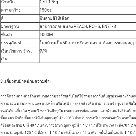
น้ำหนัก
170-175g
ความกว้าง
150ซม.
สี
มีหลายสีให้เลือก
มาตรฐาน
สามารถตอบสนอง REACH, ROHS, EN71-3
ขั้นต่ำ
1000M
บรรจุภัณฑ์
โดยม้วนเป็น50เมตรหรือตามความต้องการของคุณ, p
เงื่อนไขการชำระ
ที/ที
เงิน
3 .เกี่ยวกับผ้าหน่วยความจำ:
การตีความตามตัวอักษรหมายความว่าวัสดุเส้นใยที่ใช้สามารถกลับคืนสู่รูปร่างและลักษ
ความร้อน ทางกล ทางแสง แม่เหล็ก หรือไฟฟ้า ฯลฯ) กล่าวคือ สามารถจดจำ รูปร่างเพื่อใ
รนช์โค้ต แจ็กเก็ต ชุดสตรี ฯลฯ ในปัจจุบัน กระบวนการย้อมและตกแต่งผ้าเมมโมรี่ในท้องต
ขั้นตอนหลักคือ ขั้นแรกให้เพิ่มอุณหภูมิเป็น 90°C สำหรับการเตรียมการล่วงหน้า จากนั้นลด
สีย้อมและช่วย U ที่ 40 °C และบำรุงรักษา อุณหภูมิที่ 1 ° C / นาทีในช่วงเวลาหนึ่ง70 ° C จา
ความร้อนสูงถึง 125 ° C ที่อัตรา 1 ° C / นาทีเป็นเวลา 40 นาทีจากนั้นให้เย็นลงถึง 1 ° C / 