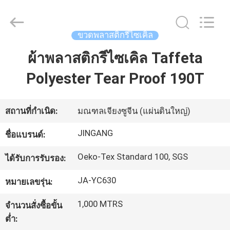
2018
-
2026
Suzhou
ขวดพลาสติกรีไซเคิล
Jingang
Textile
Co.,Ltd.
ผ้าพลาสติกรีไซเคิล Taffeta
บ้าน
All
Rights
Reserved.
Polyester Tear Proof 190T
สินค้า
สถานที่กำเนิด:
มณฑลเจียงซูจีน (แผ่นดินใหญ่)
เกี่ยว
JINGANG
ชื่อแบรนด์:
กับ
Oeko-Tex Standard 100, SGS
ได้รับการรับรอง:
เรา
JA-YC630
หมายเลขรุ่น:
1,000 MTRS
จำนวนสั่งซื้อขั้น
ทัวร์
ต่ำ: