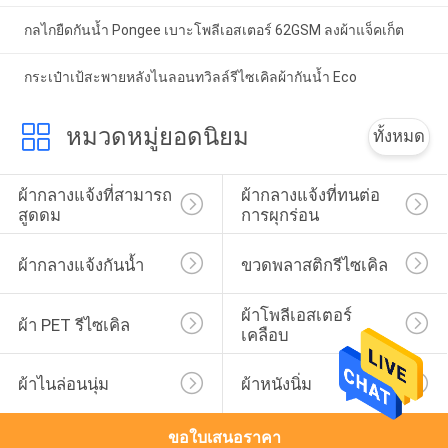
กลไกยืดกันน้ำ Pongee เบาะโพลีเอสเตอร์ 62GSM ลงผ้าแจ็คเก็ต
กระเป๋าเป้สะพายหลังไนลอนทวิลล์รีไซเคิลผ้ากันน้ำ Eco
หมวดหมู่ยอดนิยม
ทั้งหมด
ผ้ากลางแจ้งที่สามารถ
ผ้ากลางแจ้งที่ทนต่อ
สูดดม
การผุกร่อน
ผ้ากลางแจ้งกันน้ำ
ขวดพลาสติกรีไซเคิล
ผ้าโพลีเอสเตอร์
ผ้า PET รีไซเคิล
เคลือบ
ผ้าไนล่อนนุ่ม
ผ้าหนังนิ่ม
ขอใบเสนอราคา