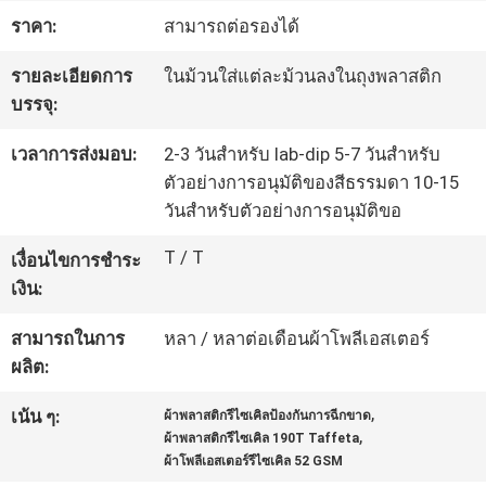
โรงงาน
ราคา:
สามารถต่อรองได้
รายละเอียดการ
ในม้วนใส่แต่ละม้วนลงในถุงพลาสติก
บรรจุ:
ควบคุม
เวลาการส่งมอบ:
2-3 วันสำหรับ lab-dip 5-7 วันสำหรับ
คุณภาพ
ตัวอย่างการอนุมัติของสีธรรมดา 10-15
วันสำหรับตัวอย่างการอนุมัติขอ
ติดต่อ
T / T
เงื่อนไขการชำระ
เงิน:
เรา
สามารถในการ
หลา / หลาต่อเดือนผ้าโพลีเอสเตอร์
ผลิต:
ข่าว
,
เน้น ๆ:
ผ้าพลาสติกรีไซเคิลป้องกันการฉีกขาด
,
ผ้าพลาสติกรีไซเคิล 190T Taffeta
คดี
ผ้าโพลีเอสเตอร์รีไซเคิล 52 GSM