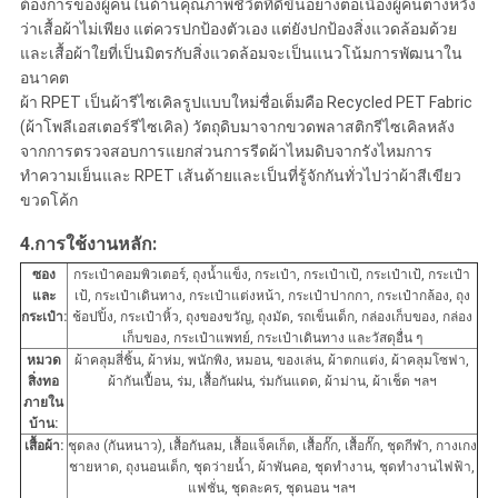
ต้องการของผู้คนในด้านคุณภาพชีวิตที่ดีขึ้นอย่างต่อเนื่องผู้คนต่างหวัง
ว่าเสื้อผ้าไม่เพียง แต่ควรปกป้องตัวเอง แต่ยังปกป้องสิ่งแวดล้อมด้วย
และเสื้อผ้าใยที่เป็นมิตรกับสิ่งแวดล้อมจะเป็นแนวโน้มการพัฒนาใน
อนาคต
ผ้า RPET เป็นผ้ารีไซเคิลรูปแบบใหม่ชื่อเต็มคือ Recycled PET Fabric
(ผ้าโพลีเอสเตอร์รีไซเคิล) วัตถุดิบมาจากขวดพลาสติกรีไซเคิลหลัง
จากการตรวจสอบการแยกส่วนการรีดผ้าไหมดิบจากรังไหมการ
ทำความเย็นและ RPET เส้นด้ายและเป็นที่รู้จักกันทั่วไปว่าผ้าสีเขียว
ขวดโค้ก
4.การใช้งานหลัก:
ซอง
กระเป๋าคอมพิวเตอร์, ถุงน้ำแข็ง, กระเป๋า, กระเป๋าเป้, กระเป๋าเป้, กระเป๋า
และ
เป้, กระเป๋าเดินทาง, กระเป๋าแต่งหน้า, กระเป๋าปากกา, กระเป๋ากล้อง, ถุง
กระเป๋า:
ช้อปปิ้ง, กระเป๋าหิ้ว, ถุงของขวัญ, ถุงมัด, รถเข็นเด็ก, กล่องเก็บของ, กล่อง
เก็บของ, กระเป๋าแพทย์, กระเป๋าเดินทาง และวัสดุอื่น ๆ
หมวด
ผ้าคลุมสี่ชิ้น, ผ้าห่ม, พนักพิง, หมอน, ของเล่น, ผ้าตกแต่ง, ผ้าคลุมโซฟา,
สิ่งทอ
ผ้ากันเปื้อน, ร่ม, เสื้อกันฝน, ร่มกันแดด, ผ้าม่าน, ผ้าเช็ด ฯลฯ
ภายใน
บ้าน:
เสื้อผ้า:
ชุดลง (กันหนาว), เสื้อกันลม, เสื้อแจ็คเก็ต, เสื้อกั๊ก, เสื้อกั๊ก, ชุดกีฬา, กางเกง
ชายหาด, ถุงนอนเด็ก, ชุดว่ายน้ำ, ผ้าพันคอ, ชุดทำงาน, ชุดทำงานไฟฟ้า,
แฟชั่น, ชุดละคร, ชุดนอน ฯลฯ