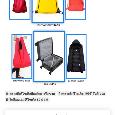
ผ้าพลาสติกรีไซเคิลป้องกันการฉีกขาด
ผ้าพลาสติกรีไซเคิล 190T Taffeta
ผ้าโพลีเอสเตอร์รีไซเคิล 52 GSM