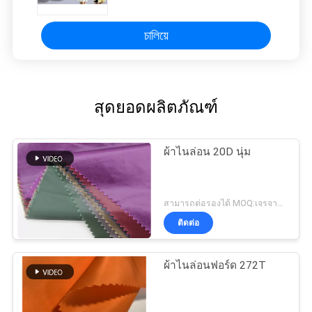
চালিয়ে
สุดยอดผลิตภัณฑ์
ผ้าไนล่อน 20D นุ่ม
สามารถต่อรองได้ MOQ:เจรจาต่อรอง
ติดต่อ
ผ้าไนล่อนฟอร์ด 272T