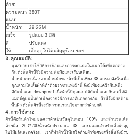
ด้าย:
ความหนา
380T
แน่น:
น้ำหนัก:
38 GSM
เสร็จ:
รูปแบบ 3 มิติ
สี:
ปรับแต่ง
ใช้:
เสื้อฤดูใบไม้ผลิฤดูร้อน ฯลฯ
3 .
คุณสมบัติ:
นุ่มสบาย.เราใช้วิธีการย้อมและการตกแต่งในแนวโค้งที่แตกต่าง
กัน ดังนั้นผ้านี้จึงมีความนุ่มมือและเรียบเนียน
น้ำหนักเบาเนื่องจากน้ำหนักของผ้านี้เป็นเพียง 38 แกรม ดังนั้นเมื่อ
คุณสวมใส่เสื้อผ้าที่ทำด้วยราชาแห่งผ้านี้ จึงมีเพียงแค่ผ้าผืนหนึ่ง
ดีกันน้ำและ downproof.เนื้อผ้านี้มีคุณสมบัติกันน้ำและกันลมได้ดี
แมตต์ดูบนพื้นผิวเนื่องจากวิธีการทอที่แตกต่างกัน ผ้านี้จึงมีผลด้าน
พื้นผิว ดังนั้นผ้านี้จะมีความน่าสนใจมากกว่าผ้าปกติ
4 .การใช้งาน:
ผ้านี้คือ
สินค้าใหม่ของเราผ้าเป็นวัสดุไนลอน 100% และจำนวนเส้น
ด้ายคือ 20D*20Dน้ำหนักประมาณ 38 แกรมและสำหรับเสื้อผ้าฤดู
ใบไม้ผลิและฤดูร้อน เราก็ทำผ้านี้ให้เสร็จด้วยผ้าพิเศษ
เสร็จสิ้นจึงมีรูป