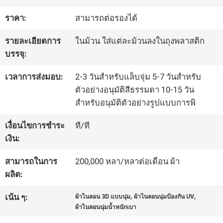
โรงงาน
ราคา:
สามารถต่อรองได้
รายละเอียดการ
ในม้วน ใส่แต่ละม้วนลงในถุงพลาสติก
ควบคุม
บรรจุ:
คุณภาพ
เวลาการส่งมอบ:
2-3 วันสำหรับแล็บจุ่ม 5-7 วันสำหรับ
ตัวอย่างอนุมัติสีธรรมดา 10-15 วัน
สำหรับอนุมัติตัวอย่างรูปแบบการพิ
ติดต่อ
เงื่อนไขการชำระ
ที/ที
เรา
เงิน:
สามารถในการ
200,000 หลา/หลาต่อเดือน ผ้า
ข่าว
ผลิต:
,
,
เน้น ๆ:
ผ้าไนลอน 3D แบบนุ่ม
ผ้าไนลอนนุ่มป้องกัน UV
คดี
ผ้าไนลอนนุ่มน้ำหนักเบา