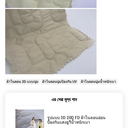
ผ้าไนลอน 3D แบบนุ่ม
ผ้าไนลอนนุ่มป้องกัน UV
ผ้าไนลอนนุ่มน้ำหนักเบา
এর সেরা মূল্য পান
รูปแบบ 3D 20D FD ผ้าไนลอนอ่อน
ป้องกันแสงยูวีน้ำหนักเบา