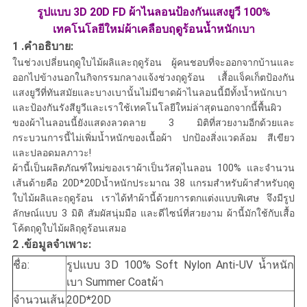
รูปแบบ 3D 20D FD ผ้าไนลอนป้องกันแสงยูวี 100%
เทคโนโลยีใหม่ผ้าเคลือบฤดูร้อนน้ำหนักเบา
1 .คำอธิบาย:
ในช่วงเปลี่ยนฤดูใบไม้ผลิและฤดูร้อน ผู้คนชอบที่จะออกจากบ้านและ
ออกไปข้างนอกในกิจกรรมกลางแจ้งช่วงฤดูร้อน เสื้อแจ็คเก็ตป้องกัน
แสงยูวีที่ทันสมัยและบางเบานั้นไม่มีขาดผ้าไนลอนนี้มีทั้งน้ำหนักเบา
และ
ป้องกันรังสียูวี
และเราใช้เทคโนโลยีใหม่ล่าสุดนอกจากนี้พื้นผิว
ของผ้าไนลอนนี้ยังแสดงลวดลาย 3 มิติที่สวยงามอีกด้วยและ
กระบวนการนี้ไม่เพิ่มน้ำหนักของเนื้อผ้า ปกป้องสิ่งแวดล้อม สีเขียว
และปลอดมลภาวะ!
ผ้านี้เป็นผลิตภัณฑ์ใหม่ของเราผ้าเป็นวัสดุไนลอน 100% และจำนวน
เส้นด้ายคือ 20D*20Dน้ำหนักประมาณ 38 แกรมสำหรับผ้าสำหรับฤดู
ใบไม้ผลิและฤดูร้อน เราได้ทำผ้านี้ด้วยการตกแต่งแบบพิเศษ จึงมีรูป
ลักษณ์แบบ 3 มิติ สัมผัสนุ่มมือ และดีไซน์ที่สวยงาม ผ้านี้มักใช้กับเสื้อ
โค้ตฤดูใบไม้ผลิฤดูร้อนเสมอ
2 .ข้อมูลจำเพาะ:
ชื่อ:
รูปแบบ 3D 100% Soft Nylon Anti-UV น้ำหนัก
เบา Summer Coat
ผ้า
จำนวนเส้น
20D*20D