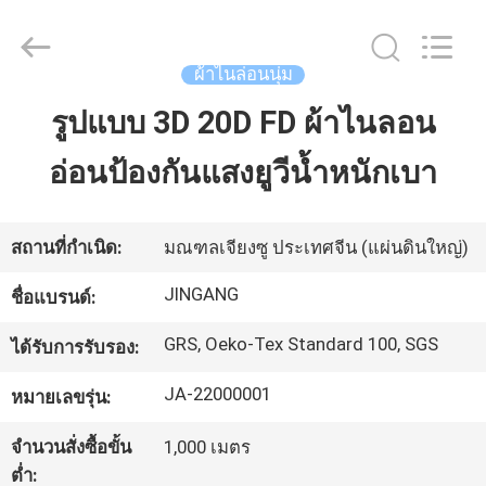
2018
-
2025
Suzhou
ผ้าไนล่อนนุ่ม
Jingang
Textile
Co.,Ltd.
รูปแบบ 3D 20D FD ผ้าไนลอน
บ้าน
All
Rights
Reserved.
อ่อนป้องกันแสงยูวีน้ำหนักเบา
สินค้า
สถานที่กำเนิด:
มณฑลเจียงซู ประเทศจีน (แผ่นดินใหญ่)
เกี่ยว
JINGANG
ชื่อแบรนด์:
กับ
GRS, Oeko-Tex Standard 100, SGS
ได้รับการรับรอง:
เรา
JA-22000001
หมายเลขรุ่น:
จำนวนสั่งซื้อขั้น
1,000 เมตร
ทัวร์
ต่ำ: