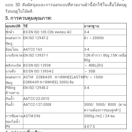
แบบ 3D สัมผัสนุ่มและการออกแบบที่สวยงามผ้านี้มักใช้ในเสื้อโค้ตฤดู
ร้อนฤดูใบไม้ผลิ
.
5. การควบคุมคุณภาพ
:
คุณสมบัติ
วิธี
มาตรฐาน
ซักผ้า
BS EN ISO 105 C06 ทดสอบ AC
3-4
ทนต่อการ
EN ISO 12947-2
ผ้า ＞20000r
ขัดถู
ย้อมโอน
AATCC 163
3-4
แรงฉีกขาด
EN ISO 13937-1
12N ต่ำกว่า 80g ;15N เหนือ
80g
พลังระเบิด
BS EN ISO 13938
＞ 40BL(ถัก)
แรงดึง
BS EN ISO 13934-2
＞ 35bl
ทนต่อการ
ASTM D3884-09 H-18WHEELASTM
PU ＞ 1500r
D3884-09 H-18WHEEL 500G/ล้อ
ขัดถู
Pilling
EN ISO 12945-2
3-4
ต้านทาน
กันน้ำ
AATCC-22-2010
กันน้ำ
AATCC-127-2008
3000/ 5000/ 8000 (ตาม
ความต้องการของลูกค้า)
การซึมผ่าน
ASTM E96
3000g /m2 / 24 ชม.
ของไอน้ำ
PH
4.0-7.5