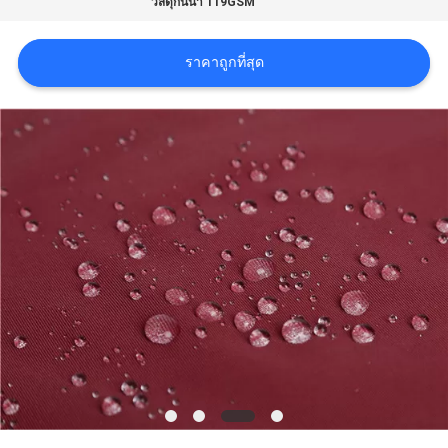
วัสดุกันน้ำ 119GSM
COMPANY
ราคาถูกที่สุด
NEWS
แผนผัง
เว็บไซต์
PRIVACY
POLICY