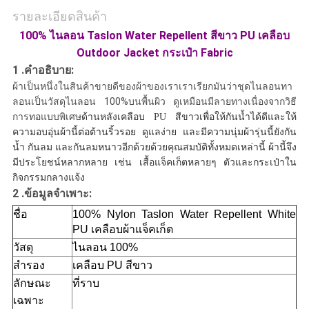
รายละเอียดสินค้า
100% ไนลอน Taslon Water Repellent สีขาว PU เคลือบ
Outdoor Jacket กระเป๋า Fabric
1 .คำอธิบาย:
ผ้าเป็นหนึ่งในสินค้าขายดีของผ้าของเราเราเรียกมันว่าชุดไนลอนทา
ลอนเป็นวัสดุไนลอน 100%บนพื้นผิว ดูเหมือนมีลายทางเนื่องจากวิธี
การทอแบบพิเศษ
ด้านหลังเคลือบ PU สีขาวเพื่อให้กันน้ำได้ดีและให้
ความอบอุ่นผ้านี้ต่อต้านริ้วรอย ดูแลง่าย และมีความนุ่มผ้ารุ่นนี้ยังกัน
น้ำ กันลม และกันลมหนาวอีกด้วยด้วยคุณสมบัติทั้งหมดเหล่านี้ ผ้านี้จึง
มีประโยชน์หลากหลาย เช่น เสื้อแจ็คเก็ตหลายๆ ตัว
และกระเป๋า
ใน
กิจกรรมกลางแจ้ง
2 .
ข้อมูลจำเพาะ:
ชื่อ
100% Nylon Taslon Water Repellent White
PU เคลือบ
ผ้าแจ็คเก็ต
วัสดุ
ไนลอน 100%
สำรอง
เคลือบ PU สีขาว
ลักษณะ
ที่ราบ
เฉพาะ