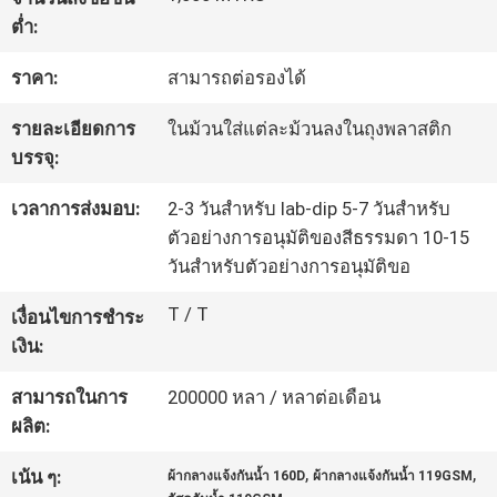
โรงงาน
ต่ำ:
ราคา:
สามารถต่อรองได้
ควบคุม
รายละเอียดการ
ในม้วนใส่แต่ละม้วนลงในถุงพลาสติก
บรรจุ:
คุณภาพ
เวลาการส่งมอบ:
2-3 วันสำหรับ lab-dip 5-7 วันสำหรับ
ตัวอย่างการอนุมัติของสีธรรมดา 10-15
ติดต่อ
วันสำหรับตัวอย่างการอนุมัติขอ
เรา
T / T
เงื่อนไขการชำระ
เงิน:
ข่าว
สามารถในการ
200000 หลา / หลาต่อเดือน
ผลิต:
คดี
,
,
เน้น ๆ:
ผ้ากลางแจ้งกันน้ำ 160D
ผ้ากลางแจ้งกันน้ำ 119GSM