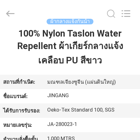
2018
-
2025
Suzhou
ผ้ากลางแจ้งกันน้ำ
Jingang
Textile
Co.,Ltd.
100% Nylon Taslon Water
บ้าน
All
Rights
Reserved.
Repellent ผ้าเกียร์กลางแจ้ง
สินค้า
เคลือบ PU สีขาว
เกี่ยว
สถานที่กำเนิด:
มณฑลเจียงซูจีน (แผ่นดินใหญ่)
กับ
JINGANG
ชื่อแบรนด์:
เรา
Oeko-Tex Standard 100, SGS
ได้รับการรับรอง:
JA-280023-1
หมายเลขรุ่น:
ทัวร์
1,000 MTRS
จำนวนสั่งซื้อขั้น