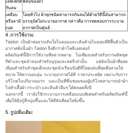
เอฟเฟกต์
ฟิล์มของผ้า
กันลม
เคลือบ
โดยทั่วไป ผ้าทุกชนิดสามารถกันลมได้ด้วยวิธีนี้มันสามารถ
หรือลามิ
บรรลุบิตไม่ระบายอากาศ กล่าวคือ การทดสอบการระบาย
เนต
อากาศเป็นศูนย์ .
4 .
การใช้งาน:
Taslon เป็นผ้าทอจากเส้นใยไนลอนและเส้นด้ายไนลอนที่มีพื้นผิวเป็น
อากาศดังนั้นผ้า Taslon จึงดีกว่าผ้าโพลีเอสเตอร์
ผลิตภัณฑ์นี้มีการใช้งานที่หลากหลาย ไม่เพียงแต่สำหรับการผลิตชุด
กีฬาและชุดลำลองสำหรับบุรุษและสตรีเท่านั้น แต่ยังเป็นผ้าที่ยอด
เยี่ยมสำหรับทำชุดเด็กและชุดนักเรียนข้อดีที่โดดเด่นที่สุดคือสวมใส่
สบาย ให้ความอบอุ่น ระบายอากาศได้ดี ราคาประหยัด เหมาะกับการ
บริโภคในปริมาณมาก และเป็นที่ชื่นชอบของผู้บริโภคสามารถนำผ้า
ไปทำเสื้อผ้า กระเป๋า และสินค้าอื่นๆ ได้ตลอดทั้งปี
นอกจากนี้ เรายังใช้กระบวนการเคลือบแบบพิเศษสำหรับผลิตภัณฑ์นี้
เพื่อให้มือรู้สึกนุ่มขึ้นและให้สีสันที่สดใสยิ่งขึ้น
5 .
:
รูปเพิ่มเติม