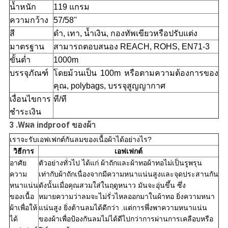
น้ำหนัก
119 แกรม
ความกว้าง
57/58''
สี
ดำ, เทา, น้ำเงิน, กองทัพเขียวหรือปรับแต่ง
มาตรฐาน
สามารถตอบสนอง REACH, ROHS, EN71-3
ขั้นต่ำ
1000m
บรรจุภัณฑ์
โดยม้วนเป็น 100m หรือตามความต้องการของ
คุณ, polybags, บรรจุสูญญากาศ
เงื่อนไขการ
ที/ที
ชำระเงิน
3 .
W
ผล indproof ของผ้า
เราจะรับเอฟเฟกต์กันลมของเนื้อผ้าได้อย่างไร?
วิธีการ
เอฟเฟกต์
อาศัย
ตัวอย่างทั่วไป ได้แก่ ผ้าถักและผ้าทอผ้าทอไม่เป็นรูพรุน
ความ
เท่ากับผ้าถักเนื่องจากมีความหนาแน่นสูงและจุดประสานกัน
หนาแน่น
ดังนั้นเมื่อคุณสวมใส่ในฤดูหนาว มันจะอุ่นขึ้น ซึ่ง
ของเนื้อ
หมายความว่าลมจะไม่รั่วไหลออกมาในผ้าทอ ยิ่งความหนา
ผ้าเพื่อให้
แน่นสูง ยิ่งต้านลมได้ดีกว่า .แต่การพึ่งพาความหนาแน่น
ได้
ของผ้าเพื่อป้องกันลมไม่ได้ดีไปกว่าการผ่านการเคลือบหรือ