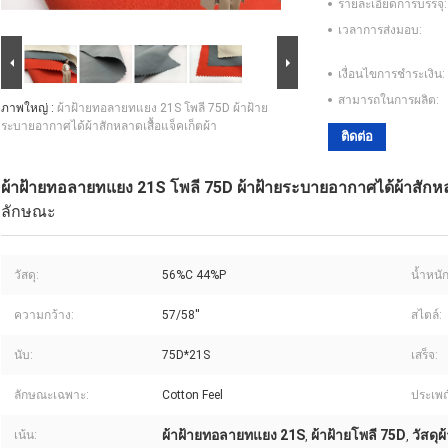
รายละเอียดการบรรจุ:
เวลาการส่งมอบ:
เงื่อนไขการชำระเงิน:
สามารถในการผลิต:
ภาพใหญ่ :
ผ้าฝ้ายทอลายทแยง 21S โพลี 75D ผ้าฝ้าย
ระบายอากาศได้ผ้าสักหลาดเสื้อแจ็คเก็ตผ้า
ติดต่อ
ผ้าฝ้ายทอลายทแยง 21S โพลี 75D ผ้าฝ้ายระบายอากาศได้ผ้าสักหลา
ลักษณะ
วัสดุ:
56%C 44%P
น้ำหนัก
ความกว้าง:
57/58''
สไตล์:
นับ:
75D*21S
เสร็จ:
ลักษณะเฉพาะ:
Cotton Feel
ประเพณ
ผ้าฝ้ายทอลายทแยง 21S
ผ้าฝ้ายโพลี 75D
วัสดุผ
เน้น:
,
,