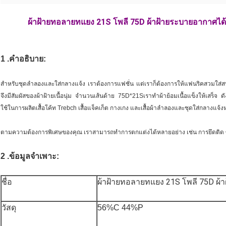
ผ้าฝ้ายทอลายทแยง 21S โพลี 75D ผ้าฝ้ายระบายอากาศได้ค
1 .คำอธิบาย:
สำหรับชุดลำลองและใส่กลางแจ้ง เราต้องการแฟชั่น แต่เราก็ต้องการให้แฟนริคสวมใส่สบาย
จึงมีสัมผัสของผ้าฝ้ายเนื้อนุ่ม จำนวนเส้นด้าย 75D*21Sเราทำผ้าย้อมเนื้อแข็งให้เสร็จ ดัง
ใช้ในการผลิตเสื้อโค้ท Trebch เสื้อแจ็คเก็ต กางเกง และเสื้อผ้าลำลองและชุดใส่กลางแจ
ตามความต้องการพิเศษของคุณ เราสามารถทำการตกแต่งได้หลายอย่าง เช่น การยึดติด ซีเมน
2 .ข้อมูลจำเพาะ:
ผ้าฝ้ายทอลายทแยง 21S โพลี 75D ผ้
ชื่อ
วัสดุ
56%C 44%P