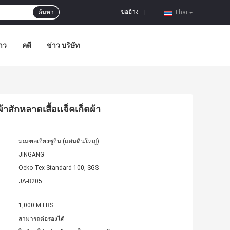
ขออ้าง
ค้นหา
|
Thai
าว
คดี
ข่าว บริษัท
าสักหลาดเสื้อแจ็คเก็ตผ้า
มณฑลเจียงซูจีน (แผ่นดินใหญ่)
JINGANG
Oeko-Tex Standard 100, SGS
JA-8205
1,000 MTRS
สามารถต่อรองได้