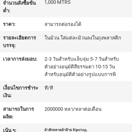
1,000 MTRS
จำนวนสั่งซื้อขั้น
โรงงาน
ต่ำ:
ราคา:
สามารถต่อรองได้
ควบคุม
รายละเอียดการ
ในม้วน ใส่แต่ละม้วนลงในถุงพลาสติก
คุณภาพ
บรรจุ:
เวลาการส่งมอบ:
2-3 วันสำหรับแล็บจุ่ม 5-7 วันสำหรับ
ติดต่อ
ตัวอย่างอนุมัติสีธรรมดา 10-15 วัน
สำหรับอนุมัติตัวอย่างรูปแบบการพิ
เรา
เงื่อนไขการชำระ
ที/ที
เงิน:
ข่าว
สามารถในการ
2000000 หลา/หลาต่อเดือน
ผลิต:
คดี
,
เน้น ๆ:
ผ้าสักหลาดผ้าฝ้าย Ripstop