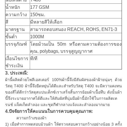
น้ำหนัก
177 GSM
ความกว้าง
150ซม.
สี
มีหลายสีให้เลือก
มาตรฐาน
สามารถตอบสนอง REACH, ROHS, EN71-3
ขั้นต่ำ
1000M
บรรจุภัณฑ์
โดยม้วนเป็น 50m หรือตามความต้องการของ
คุณ, polybags, บรรจุสูญญากาศ
เงื่อนไขการ
ที/ที
ชำระเงิน
3. ประเพณี:
ผ้านี้ผลิตด้วยโพลีเอสเตอร์ 100%ผ้านี้จึงมีสัมผัสของผ้าฝ้ายนุ่มๆ ด้วย
วัสดุ T400 ผ้านี้จึงยืดหยุ่นได้ดีและสำหรับวัสดุ T400 จะมีความคงทน
ของสีได้ดีกว่าวัสดุสแปนเด็กซ์เราเสร็จสิ้นการย้อมผ้าเนื้อทึบ ดังนั้นผ้า
นี้จึงระบายอากาศได้ดีและให้สัมผัสที่นุ่มมือผ้านี้มักใช้ในการผลิตเท
รนช์ แจ็คเก็ตลำลอง และชุดกีฬากลางแจ้งและลำลองมากมาย
ปัจจัยการให้คะแนนในการควบคุมคุณภาพ:
4.
ความกว้างของผ้า
1) เมื่อทำการทดสอบม้วนผ้า ให้ตรวจสอบความกว้างอย่างน้อย 3 ครั้ง