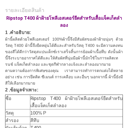
รายละเอียดสินค้า
Ripstop T400 ผ้าฝ้ายโพลีเอสเตอร์ยืดสำหรับเสื้อแจ็คเก็ตลำ
ลอง
1 .คำอธิบาย:
ผ้านี้ผลิตด้วยโพลีเอสเตอร์ 100%ผ้านี้จึงมีสัมผัสของผ้าฝ้ายนุ่มๆ ด้วย
วัสดุ T400 ผ้านี้จึงยืดหยุ่นได้ดีและสำหรับวัสดุ T400 จะมีความคงทน
ของสีได้ดีกว่าวัสดุสแปนเด็กซ์เราเสร็จสิ้นการย้อมผ้าเนื้อทึบ ดังนั้นผ้า
นี้จึงระบายอากาศได้ดีและให้สัมผัสที่นุ่มมือผ้านี้มักใช้ในการผลิตเท
รนช์ แจ็คเก็ตลำลอง และชุดกีฬากลางแจ้งและลำลองมากมาย
ตามความต้องการพิเศษของคุณ เราสามารถทำการตกแต่งได้หลาย
อย่าง เช่น การยึดติด ซีเมนต์ การเคลือบ และอื่นๆ นอกจากนี้ ผ้านี้ยังมี
สีให้เลือกมากมาย
2 .ข้อมูลจำเพาะ:
Ripstop T400 ผ้าฝ้ายโพลีเอสเตอร์ยืดสำหรับ
ชื่อ
เสื้อแจ็คเก็ตลำลอง
วัสดุ
100% P
สำรอง
สีทึบ
นับเส้นด้าย
T400