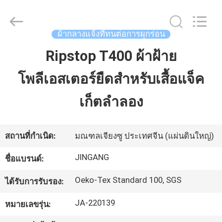
2018
-
2025
Suzhou
ผ้ากลางแจ้งที่ทนต่อการผุกร่อน
Jingang
Textile
Co.,Ltd.
Ripstop T400 ผ้าฝ้าย
บ้าน
All
Rights
Reserved.
โพลีเอสเตอร์ยืดสำหรับเสื้อแจ็ค
สินค้า
เก็ตลำลอง
เกี่ยว
สถานที่กำเนิด:
มณฑลเจียงซู ประเทศจีน (แผ่นดินใหญ่)
กับ
JINGANG
ชื่อแบรนด์:
เรา
Oeko-Tex Standard 100, SGS
ได้รับการรับรอง:
JA-220139
หมายเลขรุ่น:
ทัวร์