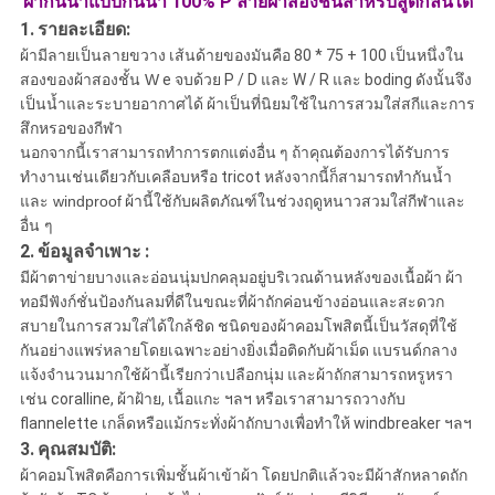
ผ้ากันน้ำแบบกันน้ำ 100% P ลายผ้าสองชั้นสำหรับสูดกลิ่นได้
1.
รายละเอียด:
ผ้ามีลายเป็นลายขวาง เส้นด้ายของมันคือ 80 * 75 + 100
เป็นหนึ่งใน
สองของผ้าสองชั้น W
e จบด้วย P / D และ W / R และ boding ดังนั้นจึง
เป็นน้ำและระบายอากาศได้
ผ้าเป็นที่นิยมใช้ในการสวมใส่สกีและการ
สึกหรอของกีฬา
นอกจากนี้เราสามารถทำการตกแต่งอื่น ๆ ถ้าคุณต้องการได้รับการ
ทำงานเช่นเดียวกับเคลือบหรือ tricot
หลังจากนี้ก็สามารถทำกันน้ำ
และ windproof
ผ้านี้ใช้กับผลิตภัณฑ์ในช่วงฤดูหนาวสวมใส่กีฬาและ
อื่น ๆ
2.
ข้อมูลจำเพาะ
:
มีผ้าตาข่ายบางและอ่อนนุ่มปกคลุมอยู่บริเวณด้านหลังของเนื้อผ้า ผ้า
ทอมีฟังก์ชั่นป้องกันลมที่ดีในขณะที่ผ้าถักค่อนข้างอ่อนและสะดวก
สบายในการสวมใส่ได้ใกล้ชิด ชนิดของผ้าคอมโพสิตนี้เป็นวัสดุที่ใช้
กันอย่างแพร่หลายโดยเฉพาะอย่างยิ่งเมื่อติดกับผ้าเม็ด แบรนด์กลาง
แจ้งจำนวนมากใช้ผ้านี้เรียกว่าเปลือกนุ่ม และผ้าถักสามารถหรูหรา
เช่น coralline, ผ้าฝ้าย, เนื้อแกะ ฯลฯ หรือเราสามารถวางกับ
flannelette เกล็ดหรือแม้กระทั่งผ้าถักบางเพื่อทำให้ windbreaker ฯลฯ
3.
คุณสมบัติ:
ผ้าคอมโพสิตคือการเพิ่มชั้นผ้าเข้าผ้า โดยปกติแล้วจะมีผ้าสักหลาดถัก