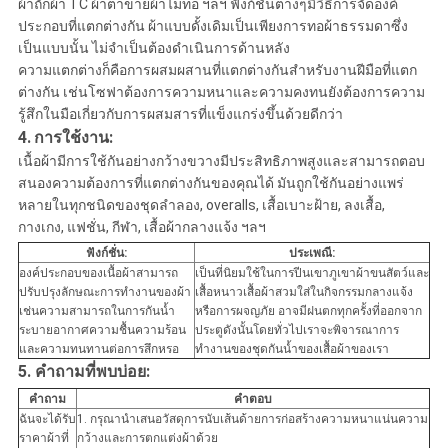
ผ้าถักผ้า TC ผ้าตาข่ายผ้าไม่ทอ ฯลฯ ฟังก์ชันต่างๆมีวิธีการจัดองค์
ประกอบที่แตกต่างกัน ผ้าแบบดั้งเดิมเป็นเพียงการทอผ้าธรรมดาซึ่ง
เป็นแบบนั้น ไม่จำเป็นต้องดำเนินการด้านหลัง
ความแตกต่างก็คือการผสมผสานที่แตกต่างกันสำหรับงานฝีมือที่แตก
ต่างกัน เช่นโซฟาต้องการความหนาและความคงทนยังต้องการความ
รู้สึกในมือเกี่ยวกับการผสมสารที่แข็งแกร่งขึ้นด้วยดีกว่า
4.
การใช้งาน:
เนื้อผ้ามีการใช้กันอย่างกว้างขวางมีประสิทธิภาพสูงและสามารถตอบ
สนองความต้องการที่แตกต่างกันของคุณได้ มันถูกใช้กันอย่างแพร่
หลายในทุกชนิดของชุดลำลอง, overalls, เสื้อเบาะฝ้าย, ลงเสื้อ,
กางเกง, แฟชั่น, กีฬา, เสื้อผ้ากลางแจ้ง ฯลฯ
ฟังก์ชั่น:
ประเพณี:
องค์ประกอบของเนื้อผ้าสามารถ
เป็นที่นิยมใช้ในการปีนเขาภูเขาผ้าขนสัตว์และ
ปรับปรุงลักษณะการทำงานของผ้า
เสื้อหนาวเสื้อผ้าสวมใส่ในกิจกรรมกลางแจ้ง
เช่นความสามารถในการกันน้ำ
หรือการผจญภัย อาจมีฝนตกทุกครั้งที่ออกจาก
ระบายอากาศความชื้นความร้อน
ประตูดังนั้นโดยทั่วไปเราจะพิจารณาการ
และความทนทานต่อการสึกหรอ
ทำงานของชุดกันน้ำของเสื้อผ้าของเรา
5. คำถามที่พบบ่อย:
คำถาม
คำตอบ
ฉันจะได้รับ
1. กรุณานำเสนอวัสดุการนับเส้นด้ายการก่อสร้างความหนาแน่นความ
ราคาผ้าที่
กว้างและการตกแต่งผ้าด้วย