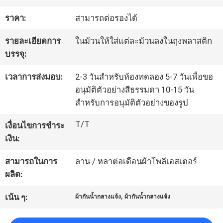
โรงงาน
ราคา:
สามารถต่อรองได้
รายละเอียดการ
ในม้วนให้ใส่แต่ละม้วนลงในถุงพลาสติก
ควบคุม
บรรจุ:
คุณภาพ
เวลาการส่งมอบ:
2-3 วันสำหรับห้องทดลอง 5-7 วันเพื่อขอ
อนุมัติตัวอย่างสีธรรมดา 10-15 วัน
สำหรับการอนุมัติตัวอย่างของรูป
ติดต่อ
T/T
เงื่อนไขการชำระ
เรา
เงิน:
สามารถในการ
ลาน / หลาต่อเดือนผ้าโพลีเอสเตอร์
ข่าว
ผลิต:
,
เน้น ๆ:
ผ้ากันน้ำกลางแจ้ง
ผ้ากันน้ำกลางแจ้ง
คดี