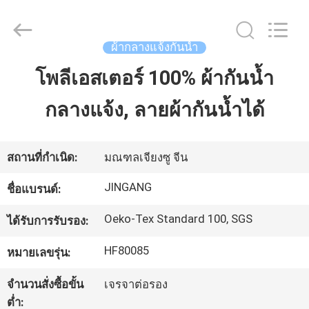
2018
-
2025
Suzhou
ผ้ากลางแจ้งกันน้ำ
Jingang
Textile
Co.,Ltd.
โพลีเอสเตอร์ 100% ผ้ากันน้ำ
บ้าน
All
Rights
Reserved.
กลางแจ้ง, ลายผ้ากันน้ำได้
สินค้า
สถานที่กำเนิด:
มณฑลเจียงซู จีน
เกี่ยว
JINGANG
ชื่อแบรนด์:
กับ
Oeko-Tex Standard 100, SGS
ได้รับการรับรอง:
เรา
HF80085
หมายเลขรุ่น:
จำนวนสั่งซื้อขั้น
เจรจาต่อรอง
ทัวร์
ต่ำ: