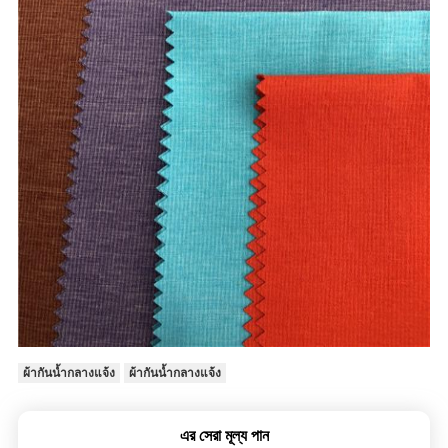
ผ้ากันน้ำกลางแจ้ง
ผ้ากันน้ำกลางแจ้ง
এর সেরা মূল্য পান